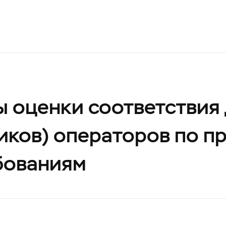
 оценки соответствия
иков) операторов по п
бованиям