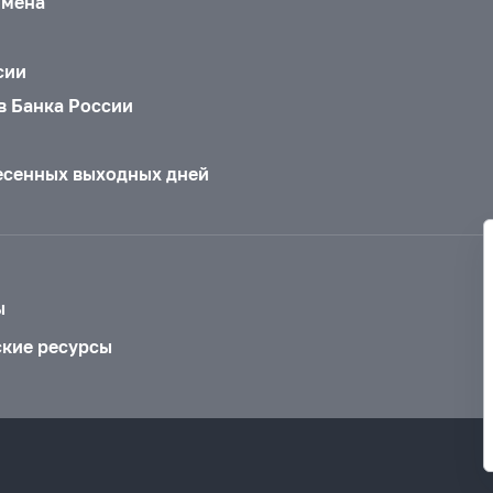
бмена
сии
в Банка России
есенных выходных дней
ы
ские ресурсы