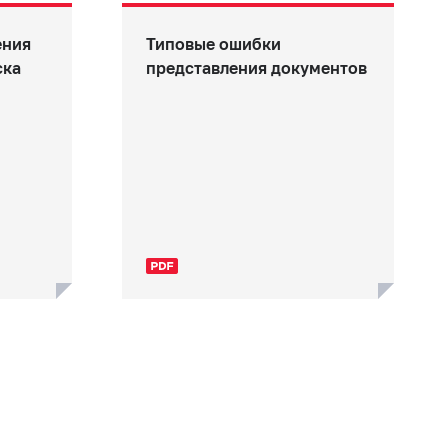
ения
Типовые ошибки
ска
представления документов