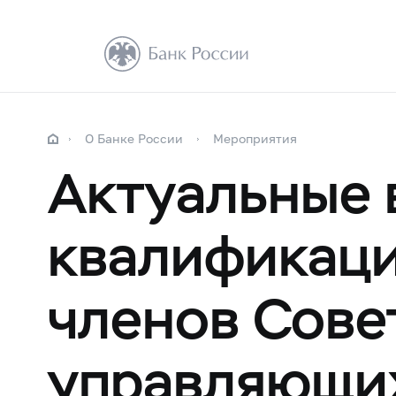
О Банке России
Мероприятия
Актуальные 
квалификаци
членов Сове
управляющи