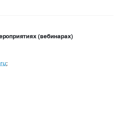
ероприятиях (вебинарах)
ru
;