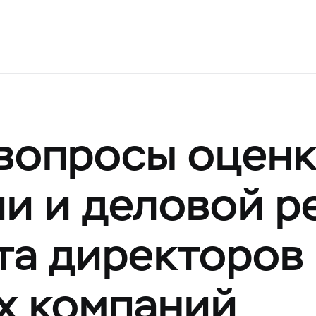
вопросы оцен
и и деловой р
та директоров
х компаний