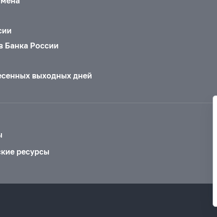
бмена
сии
в Банка России
есенных выходных дней
ы
ские ресурсы