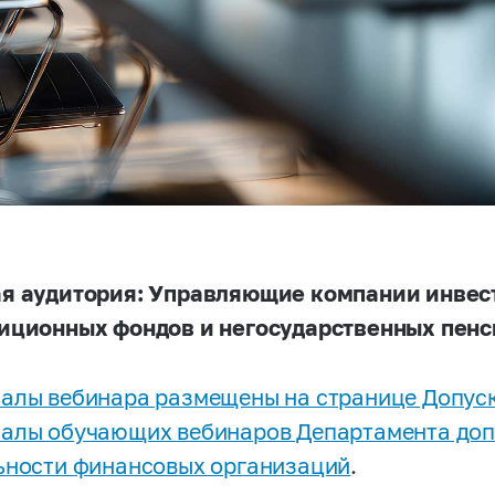
я аудитория: Управляющие компании инвес
иционных фондов и негосударственных пенс
алы вебинара размещены на странице Допуск
алы обучающих вебинаров Департамента доп
ьности финансовых организаций
.