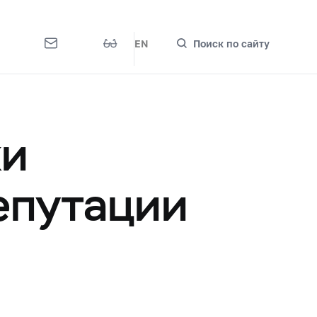
EN
Поиск по сайту
ки
епутации