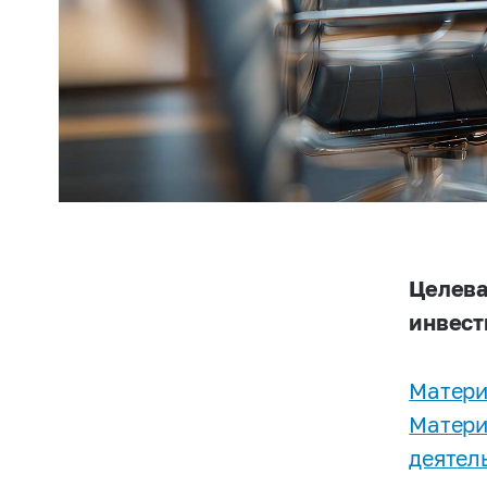
Целева
инвест
Матери
Матери
деятел