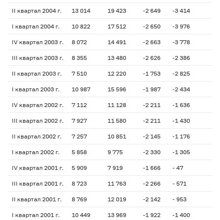
II квартал 2004 г.
13 014
19 423
-2 649
-3 414
- 
I квартал 2004 г.
10 822
17 512
-2 650
-3 976
- 
IV квартал 2003 г.
8 072
14 491
-2 663
-3 778
21
III квартал 2003 г.
8 355
13 480
-2 626
-2 386
- 
II квартал 2003 г.
7 510
12 220
-1 753
-2 825
- 
I квартал 2003 г.
10 987
15 596
-1 987
-2 434
- 
IV квартал 2002 г.
7 112
11 128
-2 211
-1 636
- 
III квартал 2002 г.
7 927
11 580
-2 211
-1 430
- 
II квартал 2002 г.
7 257
10 851
-2 145
-1 176
- 
I квартал 2002 г.
5 858
9 775
-2 330
-1 305
- 
IV квартал 2001 г.
5 909
7 919
-1 666
- 47
- 
III квартал 2001 г.
8 723
11 763
-2 266
- 571
- 
II квартал 2001 г.
8 769
12 019
-2 142
- 953
- 
I квартал 2001 г.
10 449
13 969
-1 922
-1 400
- 