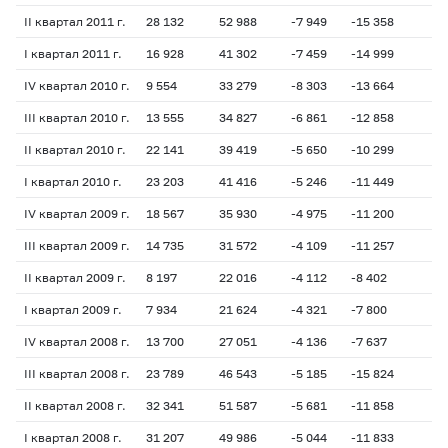
II квартал 2011 г.
28 132
52 988
-7 949
-15 358
-1
I квартал 2011 г.
16 928
41 302
-7 459
-14 999
-1
IV квартал 2010 г.
9 554
33 279
-8 303
-13 664
-1
III квартал 2010 г.
13 555
34 827
-6 861
-12 858
-1
II квартал 2010 г.
22 141
39 419
-5 650
-10 299
-1
I квартал 2010 г.
23 203
41 416
-5 246
-11 449
-1
IV квартал 2009 г.
18 567
35 930
-4 975
-11 200
-1
III квартал 2009 г.
14 735
31 572
-4 109
-11 257
-1
II квартал 2009 г.
8 197
22 016
-4 112
-8 402
-1
I квартал 2009 г.
7 934
21 624
-4 321
-7 800
-1
IV квартал 2008 г.
13 700
27 051
-4 136
-7 637
-1
III квартал 2008 г.
23 789
46 543
-5 185
-15 824
-1
II квартал 2008 г.
32 341
51 587
-5 681
-11 858
-1
I квартал 2008 г.
31 207
49 986
-5 044
-11 833
-1