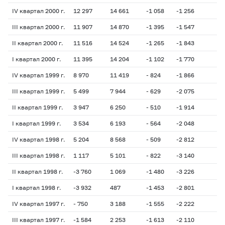
IV квартал 2000 г.
12 297
14 661
-1 058
-1 256
- 
III квартал 2000 г.
11 907
14 870
-1 395
-1 547
- 
II квартал 2000 г.
11 516
14 524
-1 265
-1 843
10
I квартал 2000 г.
11 395
14 204
-1 102
-1 770
64
IV квартал 1999 г.
8 970
11 419
- 824
-1 866
24
III квартал 1999 г.
5 499
7 944
- 629
-2 075
25
II квартал 1999 г.
3 947
6 250
- 510
-1 914
12
I квартал 1999 г.
3 534
6 193
- 564
-2 048
- 
IV квартал 1998 г.
5 204
8 568
- 509
-2 812
- 
III квартал 1998 г.
1 117
5 101
- 822
-3 140
- 
II квартал 1998 г.
-3 760
1 069
-1 480
-3 226
- 
I квартал 1998 г.
-3 932
487
-1 453
-2 801
- 
IV квартал 1997 г.
- 750
3 188
-1 555
-2 222
- 
III квартал 1997 г.
-1 584
2 253
-1 613
-2 110
- 