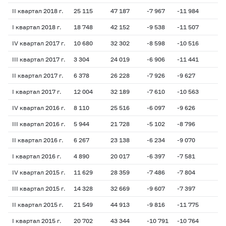
II квартал 2018 г.
25 115
47 187
-7 967
-11 984
-2
I квартал 2018 г.
18 748
42 152
-9 538
-11 507
-2
IV квартал 2017 г.
10 680
32 302
-8 598
-10 516
-2
III квартал 2017 г.
3 304
24 019
-6 906
-11 441
-2
II квартал 2017 г.
6 378
26 228
-7 926
-9 627
-2
I квартал 2017 г.
12 004
32 189
-7 610
-10 563
-2
IV квартал 2016 г.
8 110
25 516
-6 097
-9 626
-1
III квартал 2016 г.
5 944
21 728
-5 102
-8 796
-1
II квартал 2016 г.
6 267
23 138
-6 234
-9 070
-1
I квартал 2016 г.
4 890
20 017
-6 397
-7 581
-1
IV квартал 2015 г.
11 629
28 359
-7 486
-7 804
-1
III квартал 2015 г.
14 328
32 669
-9 607
-7 397
-1
II квартал 2015 г.
21 549
44 913
-9 816
-11 775
-1
I квартал 2015 г.
20 702
43 344
-10 791
-10 764
-1