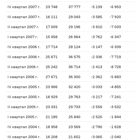
IV квартал 2007 г.
23 748
37 777
-5 139
-6 953
-1
III квартал 2007 г.
16 111
29 043
-3 585
-7 920
-1
II квартал 2007 г.
17 009
29 196
-3 910
-7 033
-1
I квартал 2007 г.
15 958
26 964
-3 762
-6 347
- 
IV квартал 2006 г.
17 714
28 124
-3 147
-6 339
- 
III квартал 2006 г.
25 671
36 575
-2 336
-7 719
- 
II квартал 2006 г.
25 242
36 714
-2 413
-8 728
- 
I квартал 2006 г.
27 671
36 300
-2 362
-5 883
- 
IV квартал 2005 г.
23 966
32 420
-3 033
-4 855
- 
III квартал 2005 г.
18 929
29 763
-3 217
-7 241
- 
II квартал 2005 г.
23 331
29 733
-2 556
-3 532
- 
I квартал 2005 г.
21 185
25 840
-2 520
-1 844
- 
IV квартал 2004 г.
18 958
23 569
-2 790
-1 628
- 
III квартал 2004 г.
16 208
21 652
-3 065
-2 040
- 