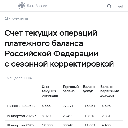
Статистика
Счет текущих операций
платежного баланса
Российской Федерации
с сезонной корректировкой
млн долл. США
Счет
Торговый
Баланс
Баланс
Ба
текущих
баланс
услуг
первичных
вт
операций
доходов
до
I квартал 2026 г.
5 653
27 271
-13 051
-6 595
-1
IV квартал 2025 г.
8 079
26 495
-13 518
-2 361
-2
III квартал 2025 г.
12 098
30 243
-11 601
-4 486
-2