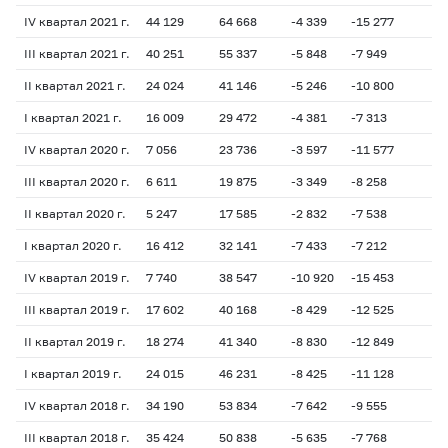
IV квартал 2021 г.
44 129
64 668
-4 339
-15 277
- 
III квартал 2021 г.
40 251
55 337
-5 848
-7 949
-1
II квартал 2021 г.
24 024
41 146
-5 246
-10 800
-1
I квартал 2021 г.
16 009
29 472
-4 381
-7 313
-1
IV квартал 2020 г.
7 056
23 736
-3 597
-11 577
-1
III квартал 2020 г.
6 611
19 875
-3 349
-8 258
-1
II квартал 2020 г.
5 247
17 585
-2 832
-7 538
-1
I квартал 2020 г.
16 412
32 141
-7 433
-7 212
-1
IV квартал 2019 г.
7 740
38 547
-10 920
-15 453
-4
III квартал 2019 г.
17 602
40 168
-8 429
-12 525
-1
II квартал 2019 г.
18 274
41 340
-8 830
-12 849
-1
I квартал 2019 г.
24 015
46 231
-8 425
-11 128
-2
IV квартал 2018 г.
34 190
53 834
-7 642
-9 555
-2
III квартал 2018 г.
35 424
50 838
-5 635
-7 768
-2