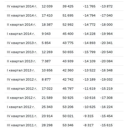
IV квартал 2014 г.
12 039
39 425
-11 765
-13 872
-1
III квартал 2014 г.
17 410
51 695
-14 794
-17 040
-2
II квартал 2014 г.
18 387
52 992
-14 772
-18 000
-1
I квартал 2014 г.
9 043
45 400
-14 228
-19 964
-2
IV квартал 2013 г.
5 854
43 775
-14 893
-20 341
-2
III квартал 2013 г.
12 269
50 655
-15 799
-20 540
-2
II квартал 2013 г.
7 387
43 939
-14 109
-20 084
-2
I квартал 2013 г.
10 656
42 360
-13 522
-16 348
-1
IV квартал 2012 г.
8 877
42 742
-13 189
-19 032
-1
III квартал 2012 г.
17 022
45 797
-11 619
-15 219
-1
II квартал 2012 г.
21 589
50 925
-10 616
-17 308
-1
I квартал 2012 г.
25 343
53 206
-10 625
-16 224
-1
IV квартал 2011 г.
23 914
50 021
-9 315
-15 454
-1
III квартал 2011 г.
28 298
53 346
-8 317
-15 615
-1