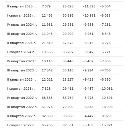
II квартал 2025 г.
7 079
25 625
-11 625
-5 004
-1
I квартал 2025 г.
12 456
30 895
-10 981
-6 088
-1
IV квартал 2024 г.
11 981
29 981
-9 983
-7 261
- 
III квартал 2024 г.
11 046
29 902
-9 951
-8 348
- 
II квартал 2024 г.
21 319
37 378
-8 916
-6 273
- 
I квартал 2024 г.
19 656
35 287
-9 047
-5 721
- 
IV квартал 2023 г.
10 116
30 448
-8 432
-7 938
-3
III квартал 2023 г.
17 542
33 113
-9 224
-4 705
-1
II квартал 2023 г.
12 021
28 227
-9 428
-5 380
-1
I квартал 2023 г.
7 823
29 411
-9 457
-10 061
-2
IV квартал 2022 г.
38 533
58 769
-6 975
-10 891
-2
III квартал 2022 г.
51 074
72 800
-5 843
-13 993
-1
II квартал 2022 г.
82 880
98 333
-4 447
-8 070
-2
I квартал 2022 г.
65 256
87 531
-5 139
-15 921
-1