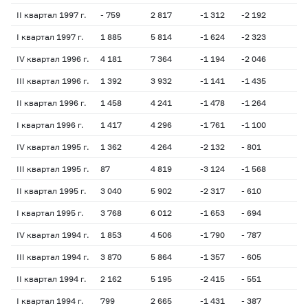
II квартал 1997 г.
- 759
2 817
-1 312
-2 192
- 
I квартал 1997 г.
1 885
5 814
-1 624
-2 323
18
IV квартал 1996 г.
4 181
7 364
-1 194
-2 046
58
III квартал 1996 г.
1 392
3 932
-1 141
-1 435
37
II квартал 1996 г.
1 458
4 241
-1 478
-1 264
- 
I квартал 1996 г.
1 417
4 296
-1 761
-1 100
- 
IV квартал 1995 г.
1 362
4 264
-2 132
- 801
31
III квартал 1995 г.
87
4 819
-3 124
-1 568
- 
II квартал 1995 г.
3 040
5 902
-2 317
- 610
65
I квартал 1995 г.
3 768
6 012
-1 653
- 694
10
IV квартал 1994 г.
1 853
4 506
-1 790
- 787
- 
III квартал 1994 г.
3 870
5 864
-1 357
- 605
- 
II квартал 1994 г.
2 162
5 195
-2 415
- 551
- 
I квартал 1994 г.
799
2 665
-1 431
- 387
- 