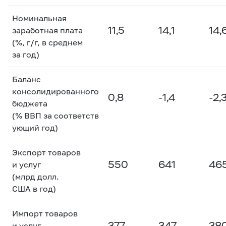
Номинальная
11,5
14,1
14,
заработная плата
(%, г/г, в среднем
за год)
Баланс
консолидированного
0,8
-1,4
-2,
бюджета
(% ВВП за соответств
ующий год)
Экспорт товаров
550
641
46
и услуг
(млрд долл.
США в год)
Импорт товаров
377
347
38
и услуг