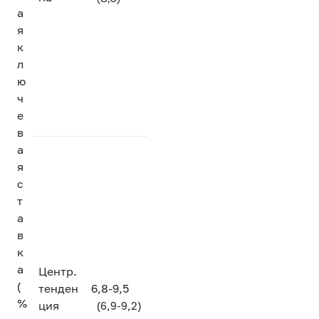
а
я
к
л
ю
ч
е
в
а
я
с
т
а
в
к
а
Центр.
(
тенден
6,8-9,5
%
ция
(6,9-9,2)