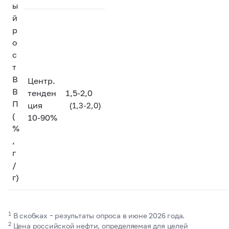
ы
й
р
о
с
т
В
Центр.
В
тенден
1,5-2,0
П
ция
(1,3-2,0)
(
10-90%
%
,
г
/
г)
1
В скобках – результаты опроса в июне 2026 года.
2
Цена российской нефти, определяемая для целей