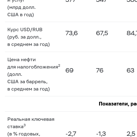
(млрд долл.
США в год)
Курс USD/RUB
73,6
67,5
84,
(руб. за долл.,
в среднем за год)
Цена нефти
2
для налогобложения
69
76
63
(долл.
США за баррель,
в среднем за год)
Показатели, ра
Реальная ключевая
3
ставка
-2,7
-1,3
2,5
(в % годовых,