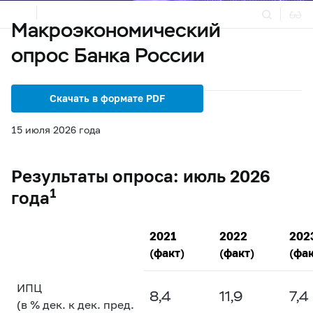
Макроэкономический
опрос Банка России
Статистика
Денежно-кредитная политика
Скачать в формате PDF
15 июля 2026 года
Результаты опроса: июль 2026
1
года
2021
2022
202
(факт)
(факт)
(фак
ИПЦ
8,4
11,9
7,4
(в % дек. к дек. пред.