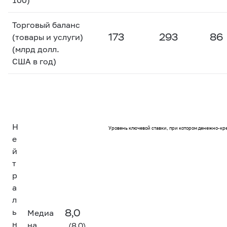
Торговый баланс
173
293
86
(товары и услуги)
(млрд долл.
США в год)
Н
Уровень ключевой ставки, при котором денежно-кр
е
й
т
р
а
л
8,0
ь
Медиа
н
на
(8,0)