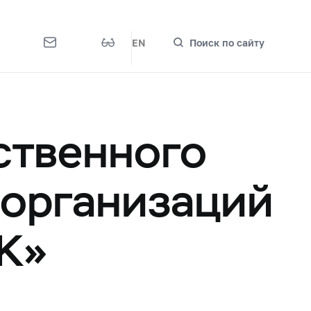
EN
Поиск по сайту
ственного
 организаций
К»