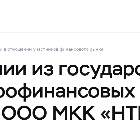
и в отношении участников финансового рынка
ии из государ
рофинансовых
б ООО МКК «НТ