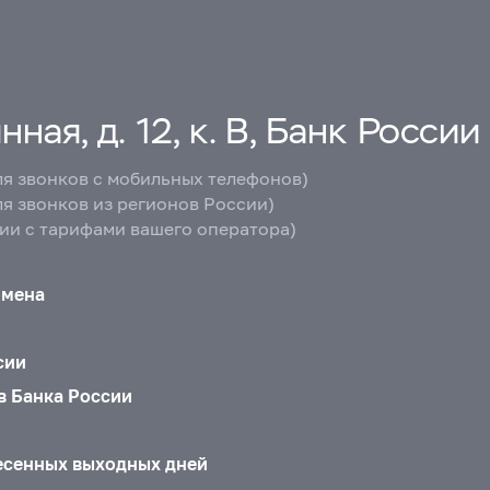
ная, д. 12, к. В, Банк России
ля звонков с мобильных телефонов)
ля звонков из регионов России)
вии с тарифами вашего оператора)
бмена
сии
в Банка России
есенных выходных дней