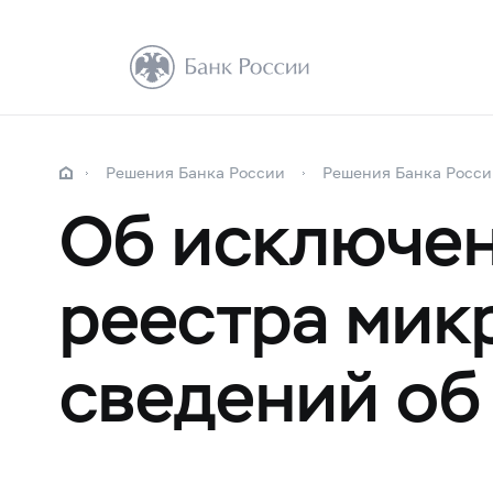
Решения Банка России
Решения Банка Росси
Об исключен
реестра мик
сведений о