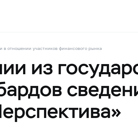
и в отношении участников финансового рынка
ии из государ
бардов сведен
Перспектива»