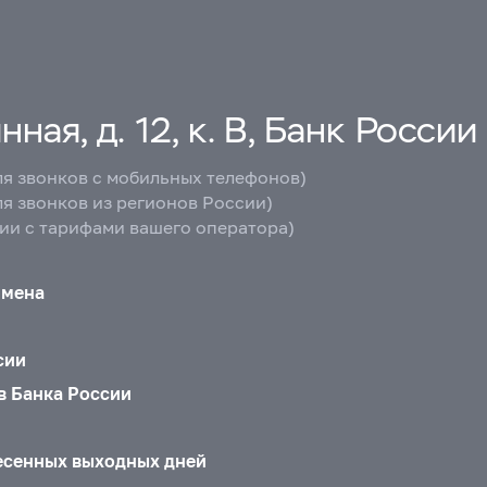
ная, д. 12, к. В, Банк России
ля звонков с мобильных телефонов)
ля звонков из регионов России)
вии с тарифами вашего оператора)
бмена
сии
в Банка России
есенных выходных дней