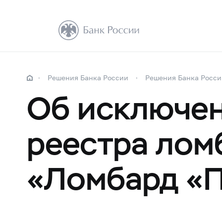
Решения Банка России
Решения Банка Росси
Об исключен
реестра лом
«Ломбард «