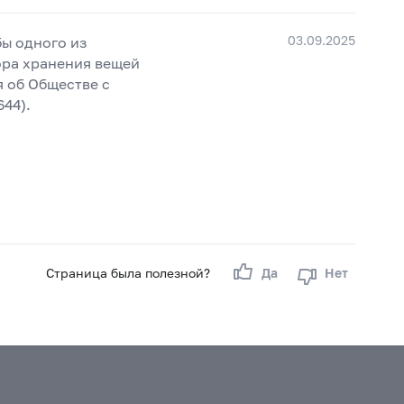
03.09.2025
бы одного из
ора хранения вещей
 об Обществе с
44).
Страница была полезной?
Да
Нет