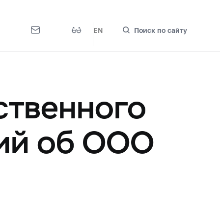
EN
Поиск по сайту
ственного
ий об ООО