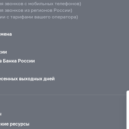
ля звонков с мобильных телефонов)
ля звонков из регионов России)
вии с тарифами вашего оператора)
бмена
сии
в Банка России
есенных выходных дней
ы
ские ресурсы