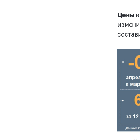
Цены
в
измени
состави