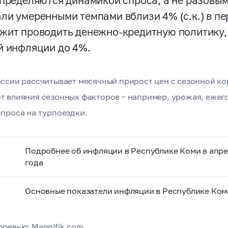
определяются динамикой спроса, а не разовым
ли умеренными темпами вблизи 4% (с.к.) в пер
жит проводить денежно-кредитную политику,
й инфляции до 4%.
оссии рассчитывает месячный прирост цен с сезонной кор
т влияния сезонных факторов – например, урожая, ежег
спроса на турпоездки.
Подробнее об инфляции в Республике Коми в апре
года
Основные показатели инфляции в Республике Ком
превью: Magnifik.com