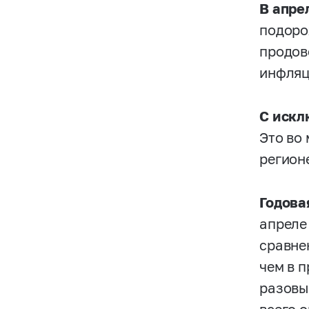
В апре
подоро
продов
инфляц
С искл
Это во
регион
Годова
апреле
сравне
чем в 
разовы