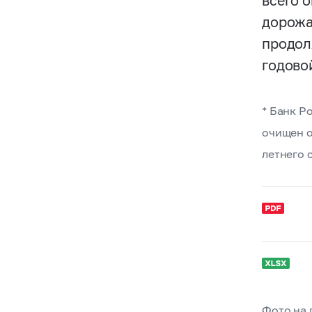
всего 
дорожа
продол
годово
* Банк Р
очищен о
летнего 
Фото на 