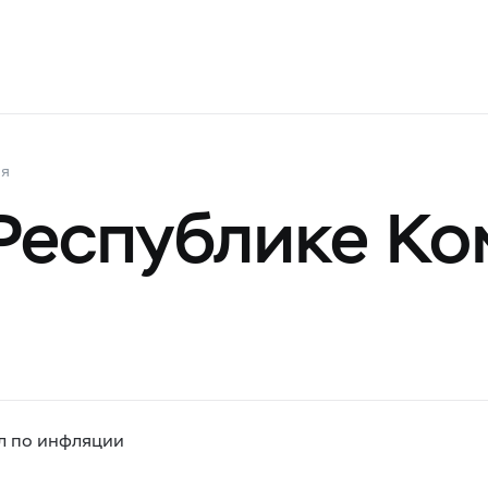
ия
Республике Ко
л по инфляции