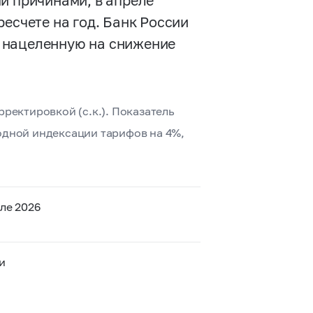
и причинами, в апреле
есчете на год. Банк России
 нацеленную на снижение
ректировкой (с.к.). Показатель
одной индексации тарифов на 4%,
ле 2026
и