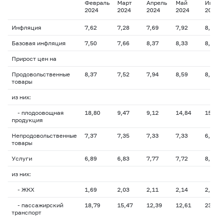
Февраль
Март
Апрель
Май
Июн
2024
2024
2024
2024
202
Инфляция
7,62
7,28
7,69
7,92
8,01
Базовая инфляция
7,50
7,66
8,37
8,33
8,08
Прирост цен на
Продовольственные
8,37
7,52
7,94
8,59
8,50
товары
из них:
- плодоовощная
18,80
9,47
9,12
14,84
15,2
продукция
Непродовольственные
7,37
7,35
7,33
7,33
6,88
товары
Услуги
6,89
6,83
7,77
7,72
8,67
из них:
- ЖКХ
1,69
2,03
2,11
2,14
2,35
- пассажирский
18,79
15,47
12,39
12,61
23,1
транспорт