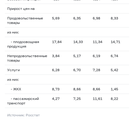
Прирост цен на
Продовольственные
5,69
6,35
6,98
8,33
8
товары
из них:
- плодоовощная
17,84
14,33
11,34
14,71
1
продукция
Непродовольственные
3,84
5,17
6,19
6,74
7
товары
Услуги
6,28
6,70
7,28
5,42
5
из них:
- ЖКХ
8,73
8,66
8,66
1,45
1
- пассажирский
4,27
7,25
11,61
8,22
1
транспорт
Источник: Росстат