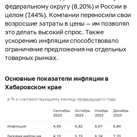
федеральному округу (8,20%) и России в
целом (7,44%). Компании переносили свои
возросшие затраты в цены — им позволял
это делать высокий спрос. Также
ускорению инфляции способствовало
ограничение предложения на отдельных
товарных рынках.
Основные показатели инфляции в
Хабаровском крае
в % к соответствующему месяцу предыдущего года
Сентябрь
Октябрь
Ноябрь
Декабрь
Я
2023
2023
2023
2023
2
Инфляция
4,99
5,82
6,67
6,84
7
Базовая инфляция
4,10
5,15
6,24
7,20
8