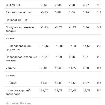
Инфляция
0,43
0,99
2,08
3,67
4,29
Базовая инфляция
-0,43
0,45
1,09
2,29
2,84
Прирост цен на
Продовольственные
-2,12
-3,07
-1,27
2,46
3,22
товары
из них:
- плодоовощная
-10,65
-13,87
-7,53
14,58
23,84
продукция
Непродовольственные
-1,91
-1,09
0,06
1,51
2,94
товары
Услуги
9,48
12,39
11,77
9,39
8,41
из них:
- ЖКХ
11,35
13,80
13,56
9,07
9,42
- пассажирский
19,70
21,71
20,41
15,78
5,46
транспорт
Источник: Росстат