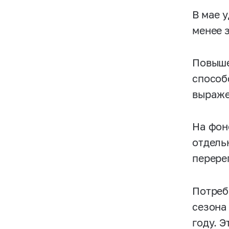
В мае 
менее з
Повыше
способ
выраже
На фон
отдель
перере
Потреб
сезона
году. 