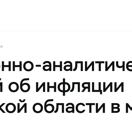
ия
нно-аналитич
 об инфляции
кой области в 