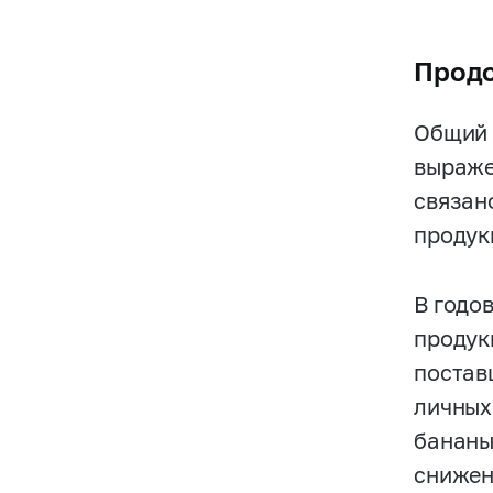
Продо
Общий 
выраже
связан
продук
В годо
продук
постав
личных
бананы
снижен