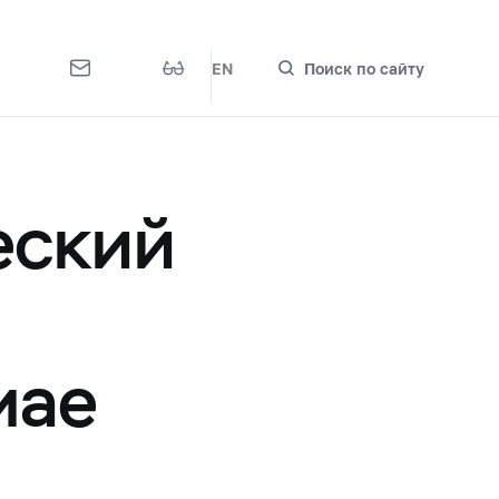
EN
Поиск по сайту
еский
мае