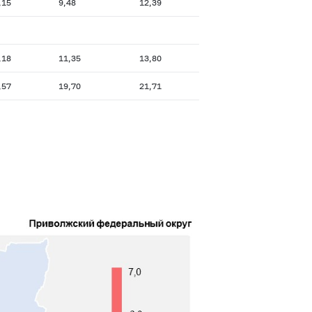
,15
9,48
12,39
,18
11,35
13,80
,57
19,70
21,71