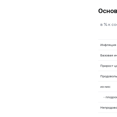
Основ
в % к с
Инфляция
Базовая и
Прирост ц
Продоволь
из них:
- плодоо
Непродово