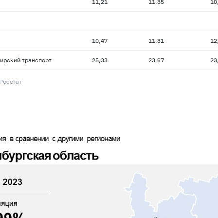
11,21
11,35
10
10,47
11,31
12
ирский транспорт
25,33
23,67
23
 Росстат