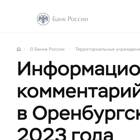
О Банке России
Территориальные учрежден
Информацио
комментарий
в Оренбургс
2023 года