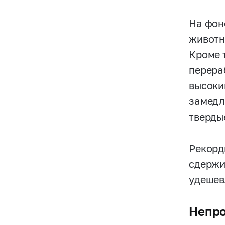
На фон
животн
Кроме 
перера
высоки
замедл
тверды
Рекорд
сдержи
удешев
Непро