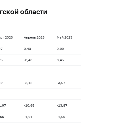
гской области
рт 2023
Апрель 2023
Май 2023
27
0,43
0,99
75
-0,43
0,45
19
-2,12
-3,07
1,97
-10,65
-13,87
,56
-1,91
-1,09