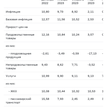
2022
2023
2023
2023
202
Инфляция
10,80
9,73
8,92
2,11
0,8
Базовая инфляция
12,57
11,56
10,52
2,53
0,6
Прирост цен на
Продовольственные
12,16
10,84
10,24
3,57
0,9
товары
из них:
- плодоовощная
-2,61
-3,49
-0,59
-17,13
-13
продукция
Непродовольственные
9,43
8,62
7,71
-3,52
-3,
товары
Услуги
10,99
9,90
9,11
9,13
7,2
из них:
- ЖКХ
10,08
10,44
10,32
10,53
10,
- пассажирский
15,58
7,93
2,45
2,49
3,8
транспорт