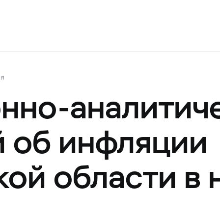
ия
нно-аналитич
 об инфляции
кой области в 