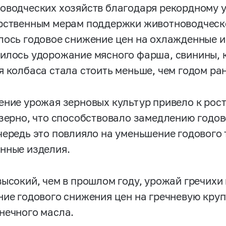
оводческих хозяйств благодаря рекордному 
рственным мерам поддержки животноводческо
лось годовое снижение цен на охлажденные 
илось удорожание мясного фарша, свинины, к
я колбаса стала стоить меньше, чем годом ран
ение урожая зерновых культур привело к рос
 зерно, что способствовало замедлению годово
чередь это повлияло на уменьшение годового 
нные изделия.
высокий, чем в прошлом году, урожай гречихи
ние годового снижения цен на гречневую кру
нечного масла.