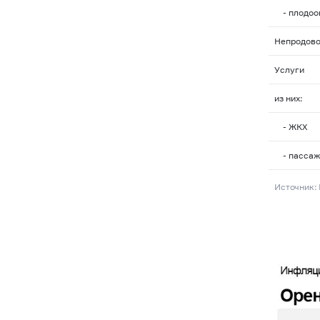
- плодоо
Непродово
Услуги
из них:
- ЖКХ
- пассаж
Источник: