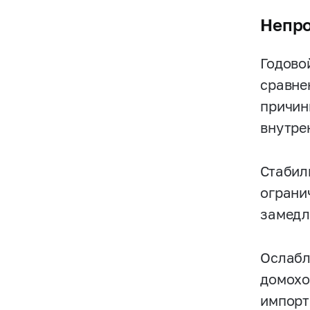
Непро
Годово
сравне
причин
внутре
Стабил
ограни
замедл
Ослабл
домохо
импорт