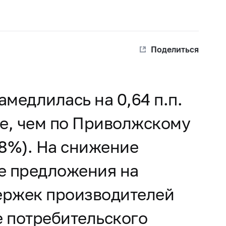
Поделиться
медлилась на 0,64 п.п.
ше, чем по Приволжскому
98%). На снижение
е предложения на
держек производителей
е потребительского