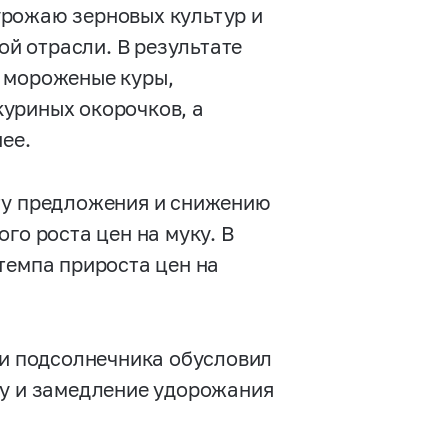
урожаю зерновых культур и
й отрасли. В результате
и мороженые куры,
уриных окорочков, а
ее.
ту предложения и снижению
го роста цен на муку. В
темпа прироста цен на
 и подсолнечника обусловил
пу и замедление удорожания