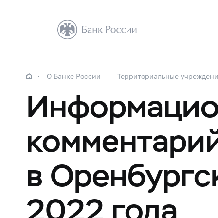
О Банке России
Территориальные учрежден
Информацио
комментарий
в Оренбургс
2022 года