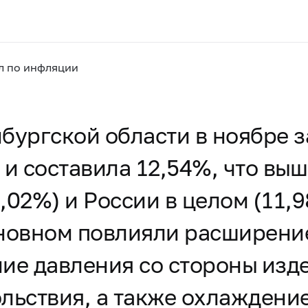
л по инфляции
бургской области в ноябре за
 и составила 12,54%, что вы
,02%) и России в целом (11,
сновном повлияли расширени
ние давления со стороны из
льствия, а также охлаждени