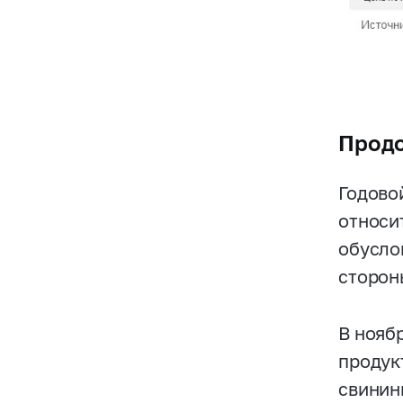
Продо
Годово
относи
обусло
сторон
В нояб
продук
свинин