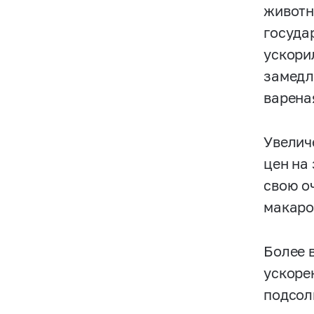
животн
госуда
ускори
замедл
варена
Увелич
цен на
свою о
макаро
Более 
ускоре
подсол