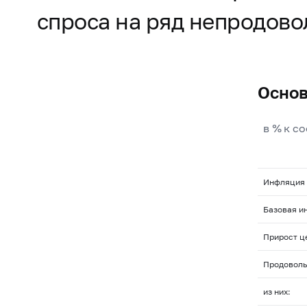
спроса на ряд непродово
Основ
в % к с
Инфляция
Базовая и
Прирост ц
Продоволь
из них: