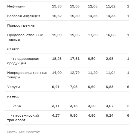
Инфляция
13,83
13,36
12,05
11,62
10,
Базовая инфляция
16,52
15,80
14,86
14,33
13,
Прирост цен на
Продовольственные
19,09
19,05
17,39
16,08
14,
товары
из них:
- плодоовощная
18,26
17,51
6,50
2,98
1,4
продукция
Непродовольственные
14,00
12,79
11,20
11,04
10,
товары
Услуги
6,91
7,05
6,60
6,83
6,5
из них:
- ЖКХ
3,11
3,13
3,20
3,07
2,9
- пассажирский
4,27
9,80
4,80
6,24
6,5
транспорт
Источник: Росстат