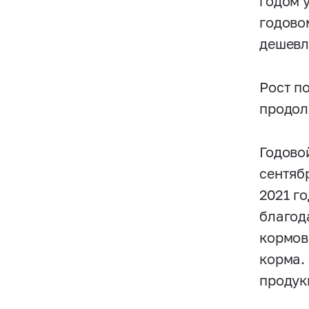
годом 
годово
дешевл
Рост п
продол
Годово
сентяб
2021 г
благод
кормов
корма.
продук