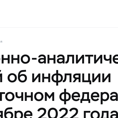
ия
нно-аналитич
 об инфляции
точном федер
ябре 2022 год