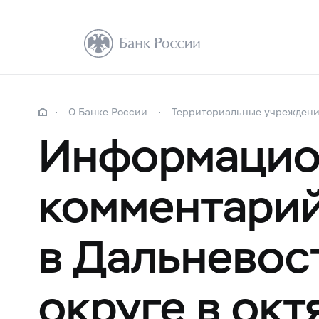
О Банке России
Территориальные учрежден
Информацио
комментарий
в Дальневос
округе в окт