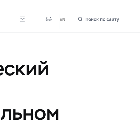
EN
Поиск по сайту
еский
альном
а