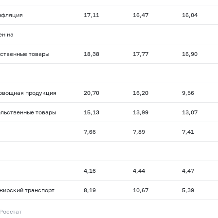
нфляция
17,11
16,47
16,04
ен на
ственные товары
18,38
17,77
16,90
вощная продукция
20,70
16,20
9,56
льственные товары
15,13
13,99
13,07
7,66
7,89
7,41
4,16
4,44
4,47
ирский транспорт
8,19
10,67
5,39
 Росстат