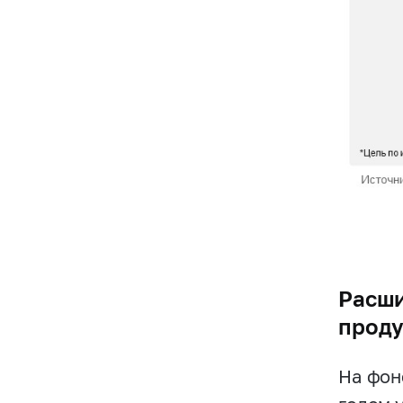
Расши
проду
На фон