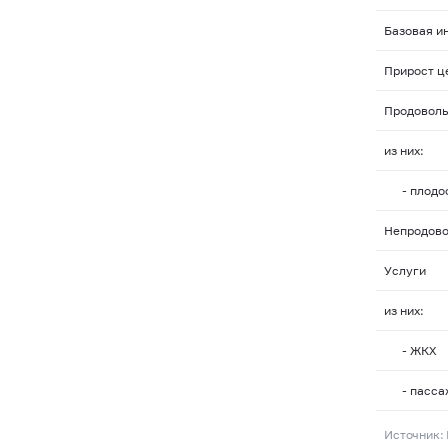
Базовая и
Прирост ц
Продоволь
из них:
- плодоо
Непродово
Услуги
из них:
- ЖКХ
- пассаж
Источник: