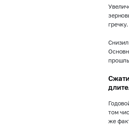
Увелич
зернов
гречку.
Снизил
Основн
прошлы
Сжати
длите
Годово
том чи
же фак