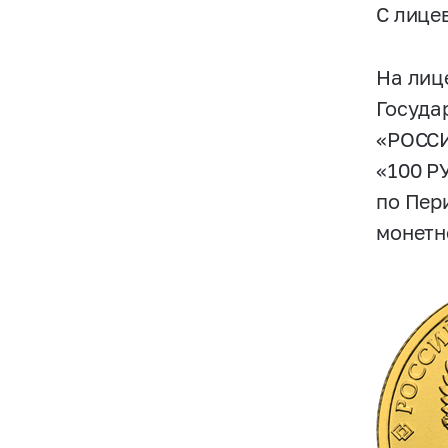
С лице
На лиц
Госуда
«РОССИ
«100 Р
по Пер
монетн