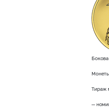
Бокова
Монеты
Тираж 
— номи