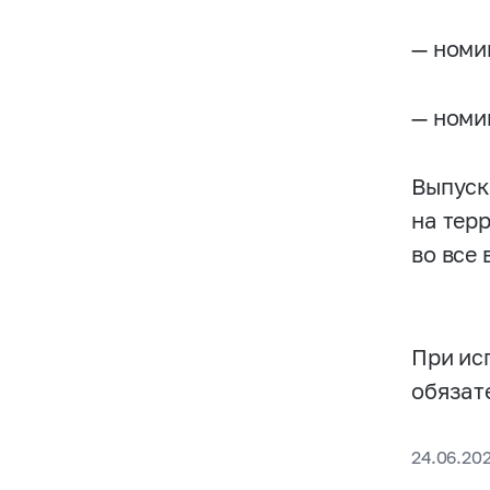
— номи
— номи
Выпуск
на тер
во все
При ис
обязат
24.06.20