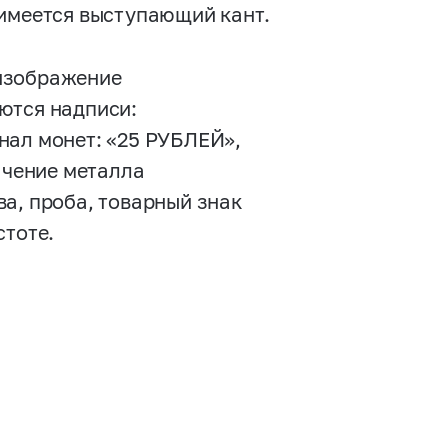
 имеется выступающий кант.
 изображение
ются надписи:
л монет: «25 РУБЛЕЙ»,
ачение металла
а, проба, товарный знак
стоте.