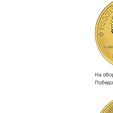
На обо
Победо