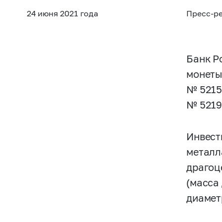
24 июня 2021 года
Пресс-р
Банк Р
монеты
№
5215
№
5219
Инвест
металла
драгоце
(масса 
диаметр