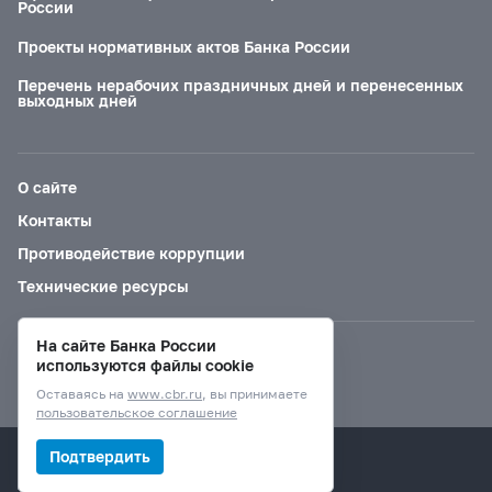
России
Проекты нормативных актов Банка России
Перечень нерабочих праздничных дней и перенесенных
выходных дней
О сайте
Контакты
Противодействие коррупции
Технические ресурсы
На сайте Банка России
Версия для слабовидящих
используются файлы cookie
Оставаясь на
www.cbr.ru
, вы принимаете
пользовательское соглашение
© Банк России, 2000–2026.
Подтвердить
Дизайн сайта —