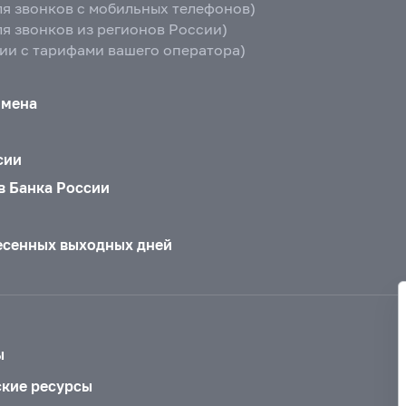
ля звонков с мобильных телефонов)
ля звонков из регионов России)
вии с тарифами вашего оператора)
бмена
сии
в Банка России
есенных выходных дней
ы
ские ресурсы