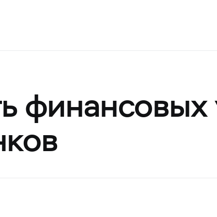
ь финансовых 
нков