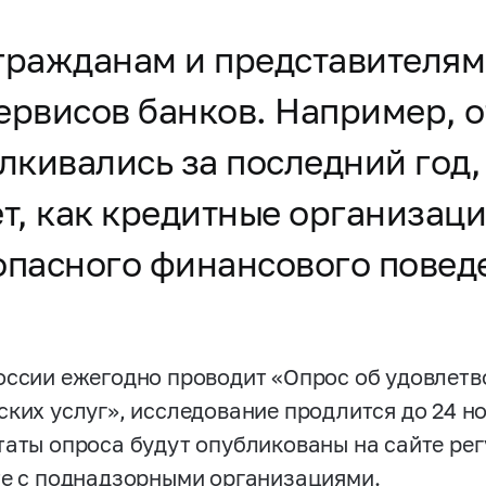
гражданам и представителям
ервисов банков. Например, о
кивались за последний год,
т, как кредитные организац
опасного финансового повед
оссии ежегодно проводит «Опрос об удовлет
ских услуг», исследование продлится до 24 н
таты опроса будут опубликованы на сайте рег
те с поднадзорными организациями.