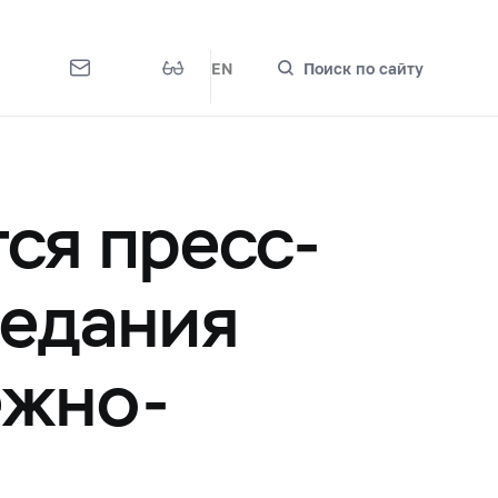
EN
Поиск по сайту
тся пресс-
седания
ежно-