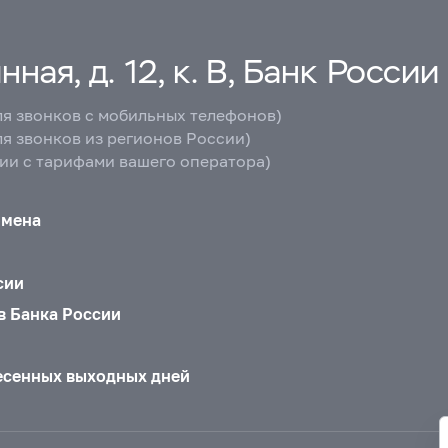
ная, д. 12, к. В, Банк России
ля звонков с мобильных телефонов)
ля звонков из регионов России)
вии с тарифами вашего оператора)
бмена
сии
в Банка России
есенных выходных дней