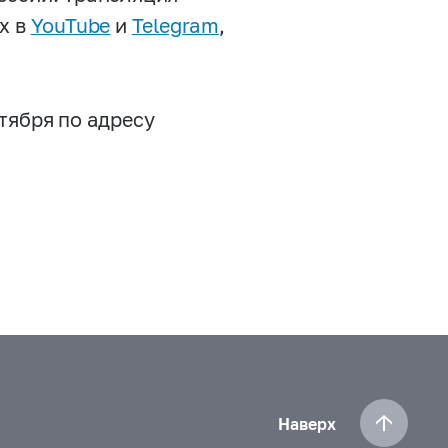
х в
YouTube
и
Telegram
,
тября по адресу
Наверх