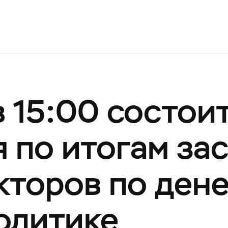
в 15:00 состои
 по итогам за
кторов по ден
олитике