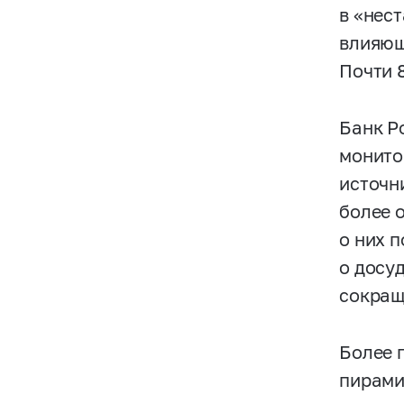
в «нес
влияющ
Почти 
Банк Р
монито
источн
более 
о них п
о досу
сокращ
Более 
пирами