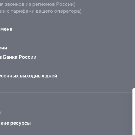
ля звонков из регионов России)
вии с тарифами вашего оператора)
бмена
сии
в Банка России
есенных выходных дней
ы
ские ресурсы