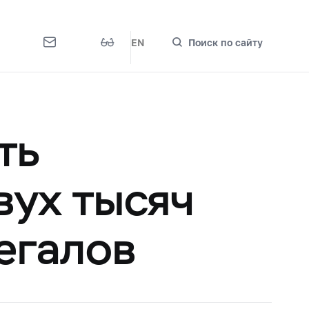
EN
Поиск по сайту
ть
вух тысяч
егалов