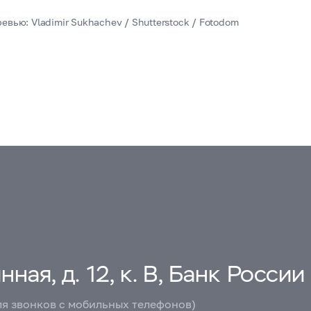
евью: Vladimir Sukhachev / Shutterstock / Fotodom
ная, д. 12, к. В, Банк России
ля звонков с мобильных телефонов)