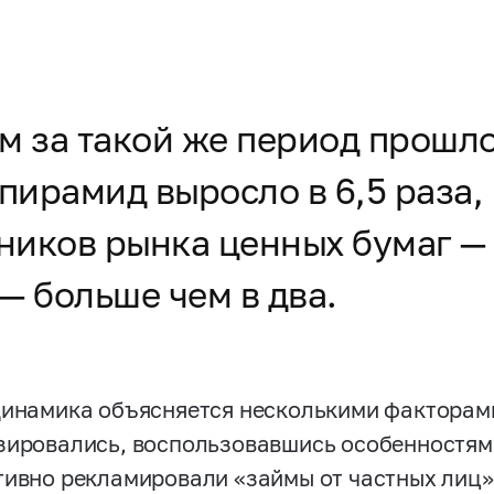
ем за такой же период прошл
ирамид выросло в 6,5 раза,
иков рынка ценных бумаг — п
— больше чем в два.
динамика объясняется несколькими фактора
зировались, воспользовавшись особенностям
тивно рекламировали «займы от частных лиц»