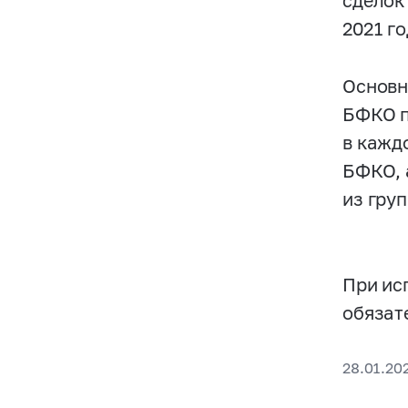
сделок
2021 го
Основн
БФКО п
в кажд
БФКО, 
из гру
При ис
обязат
28.01.20