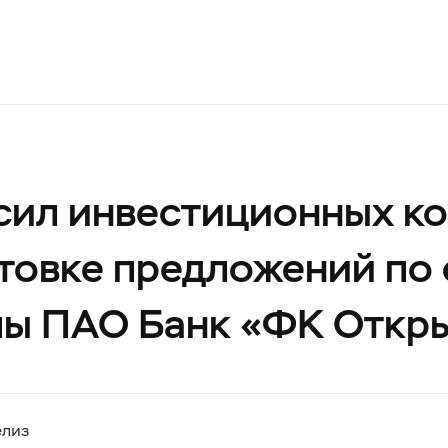
сил инвестиционных ко
отовке предложений по
пы ПАО Банк «ФК Откр
елиз