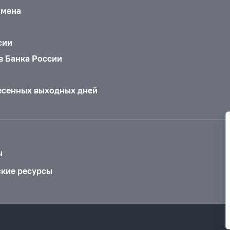
бмена
сии
в Банка России
есенных выходных дней
ы
ские ресурсы