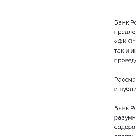
Банк Р
предло
«ФК От
так и 
провед
Рассма
и публ
Банк Р
разумн
оздоро