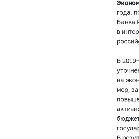
Эконом
года, 
Банка 
в инте
россий
В
2019
уточне
на эко
мер, з
повыше
активн
бюджет
госуда
В резул