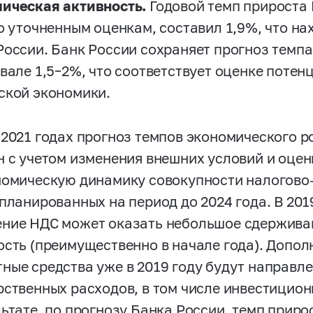
ическая активность.
Годовой темп прироста 
по уточненным оценкам, составил 1,9%, что н
России. Банк России сохраняет прогноз темпа
рвале
1,5–2%,
что соответствует оценке потен
ской экономики.
–2021
годах прогноз темпов экономического р
н с учетом изменения внешних условий и оцен
номическую динамику совокупности налогово
апланированных на период до 2024 года. В 20
ние НДС может оказать небольшое сдержива
ость (преимущественно в начале года). Допо
ные средства уже в 2019 году будут направл
рственных расходов, в том числе инвестицион
ьтате, по прогнозу Банка России, темп приро