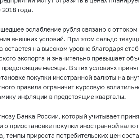
предприятий могут отразить в ценах планиру
 2018 года.
шедшее ослабление рубля связано с оттоком
ния внешних условий. При этом сальдо текущ
а остается на высоком уровне благодаря ста
ского экспорта и значительно превышает об
в предстоящие месяцы. В этих условиях прин
становке покупки иностранной валюты на вну
ного правила ограничит курсовую волатильно
амику инфляции в предстоящие кварталы.
гнозу Банка России, который учитывает прин
 и о приостановке покупки иностранной валю
а, темпы прироста потребительских цен сост