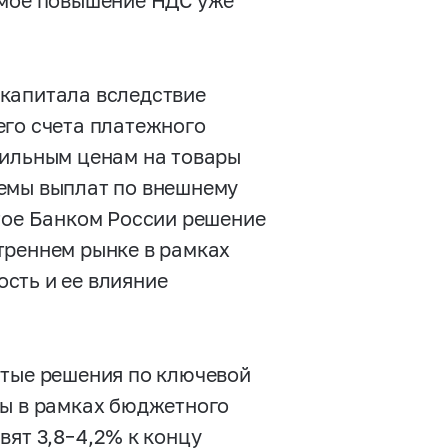
емое повышение НДС уже
 капитала вследствие
его счета платежного
бильным ценам на товары
ъемы выплат по внешнему
ятое Банком России решение
треннем рынке в рамках
сть и ее влияние
ятые решения по ключевой
ты в рамках бюджетного
авят
3,8–4,2%
к концу