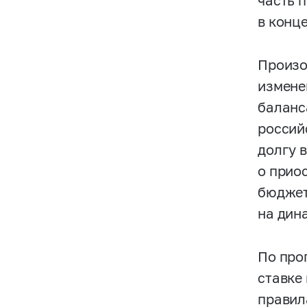
часть 
в конце
Произо
измене
баланс
россий
долгу 
о прио
бюджет
на дин
По про
ставке
правил