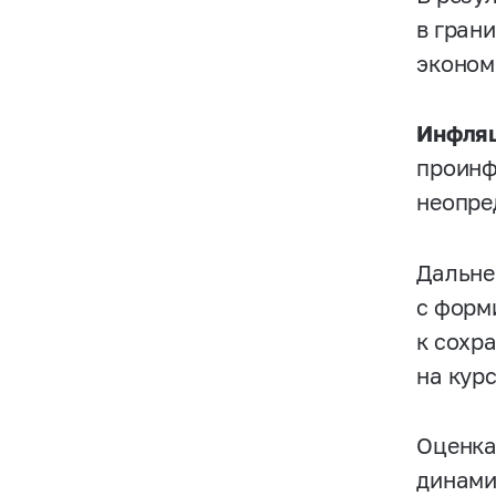
в гран
эконом
Инфляц
проинф
неопре
Дальне
с форм
к сохр
на кур
Оценка
динами