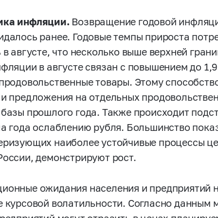
ка инфляции.
Возвращение годовой инфляци
идалось ранее. Годовые темпы прироста потр
% в августе, что несколько выше верхней гран
нфляции в августе связан с повышением до 1,
 продовольственные товары. Этому способств
 и предложения на отдельных продовольствен
 базы прошлого года. Также происходит подс
ла года ослаблению рубля. Большинство пока
еризующих наиболее устойчивые процессы це
России, демонстрируют рост.
ионные ожидания населения и предприятий 
е курсовой волатильности. Согласно данным 