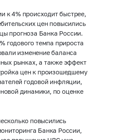
и к 4% происходит быстрее,
ебительских цен повысились
ицы прогноза Банка России.
9% годового темпа прироста
овали изменение баланса
ных рынках, а также эффект
тройка цен к произошедшему
зателей годовой инфляции,
новой динамики, по оценке
несколько повысились
мониторинга Банка России,