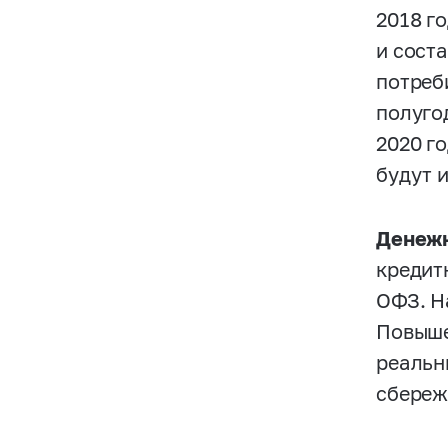
2018 г
и сост
потреб
полуго
2020 г
будут 
Денежн
кредит
ОФЗ. Н
Повыше
реальн
сбереж