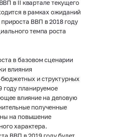
ВВП в II квартале текущего
аходится в рамках ожиданий
 прироста ВВП в 2018 году
циального темпа роста
оста в базовом сценарии
ки влияния
-бюджетных и структурных
19 году планируемое
ющее влияние на деловую
лнительные полученные
ены на повышение
ного характера.
ста ВВП в 2019 году будет