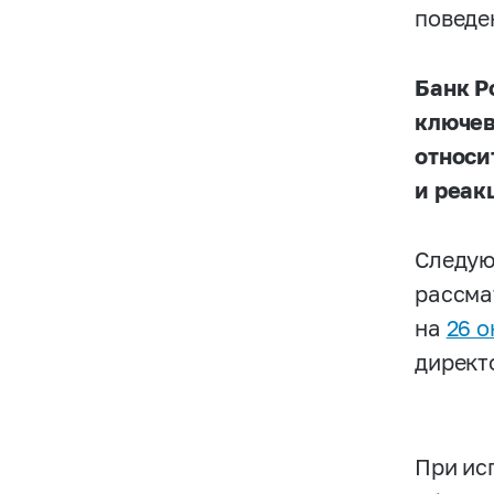
поведе
Банк Р
ключев
относи
и реак
Следую
рассма
на
26 о
директ
При ис