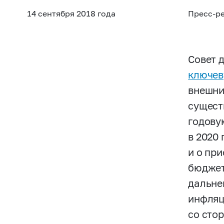
14 сентября 2018 года
Пресс-р
Совет 
ключев
внешни
сущест
годову
в 2020
и о пр
бюджет
дальне
инфляц
со сто