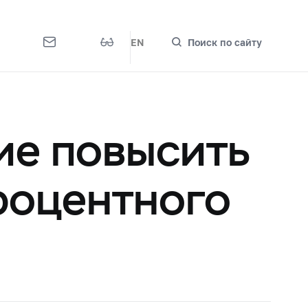
EN
Поиск по сайту
ие повысить
роцентного