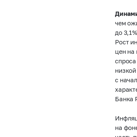
Динами
чем ож
до 3,1
Рост и
цен на
спроса
низкой
с нача
характ
Банка 
Инфляц
на фон