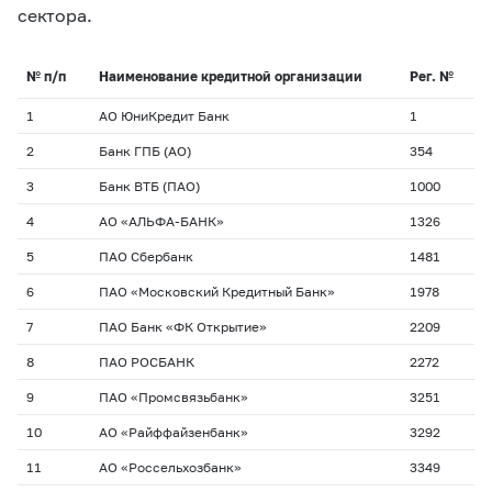
сектора.
№ п/п
Наименование кредитной организации
Рег. №
1
АО ЮниКредит Банк
1
2
Банк ГПБ (АО)
354
3
Банк ВТБ (ПАО)
1000
4
АО «АЛЬФА-БАНК»
1326
5
ПАО Сбербанк
1481
6
ПАО «Московский Кредитный Банк»
1978
7
ПАО Банк «ФК Открытие»
2209
8
ПАО РОСБАНК
2272
9
ПАО «Промсвязьбанк»
3251
10
АО «Райффайзенбанк»
3292
11
АО «Россельхозбанк»
3349