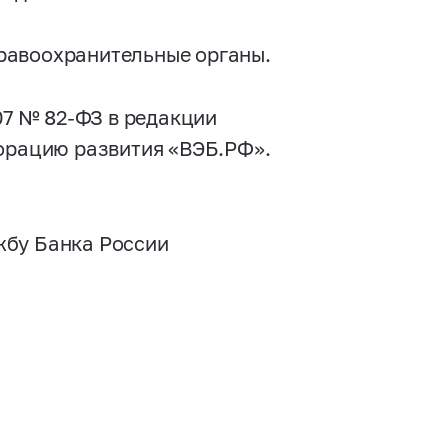
равоохранительные органы.
007 №
82-ФЗ
в редакции
порацию развития «ВЭБ.РФ».
жбу Банка России