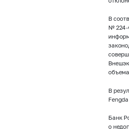
отклон
В соотв
№
224
информ
законо
соверш
Внешэк
объема
В резу
Fengda
Банк Р
о недо