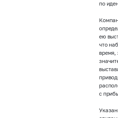
по иде
Компан
опреде
ею выс
что на
время,
значит
выстав
привод
распол
с приб
Указан