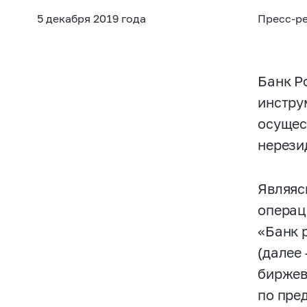
5 декабря 2019 года
Пресс-р
Банк Р
инстру
осущес
нерезид
Являяс
операц
«Банк 
(далее
биржев
по пре