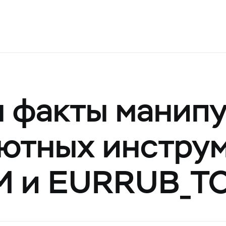
 факты манип
ютных инстру
M и EURRUB_T