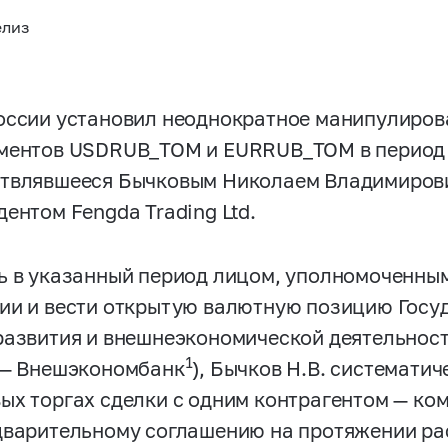
елиз
оссии установил неоднократное манипулиро
ментов USDRUB_TOM и EURRUB_TOM в период с 
твлявшееся Бычковым Николаем Владимиров
ентом Fengda Trading Ltd.
ь в указанный период лицом, уполномоченны
ии и вести открытую валютную позицию Госу
развития и внешнеэкономической деятельнос
1
 — Внешэкономбанк
), Бычков Н.В. системати
ых торгах сделки с одним контрагентом — ком
дварительному соглашению на протяжении р