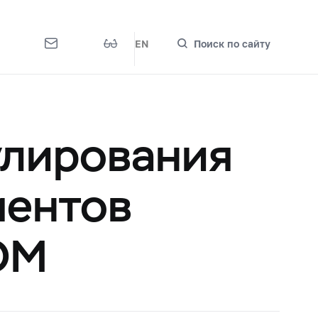
EN
Поиск по сайту
улирования
ментов
OM