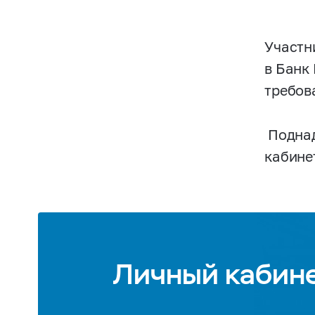
Участн
в Банк
требов
Поднад
кабинет
Личный кабин