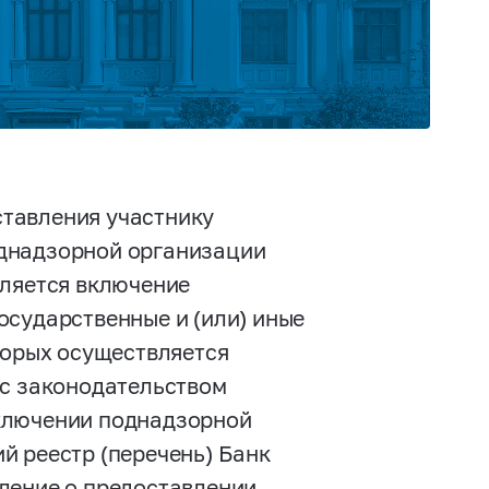
тавления участнику
днадзорной организации
вляется включение
осударственные и (или) иные
торых осуществляется
 с законодательством
ключении поднадзорной
й реестр (перечень) Банк
ление о предоставлении