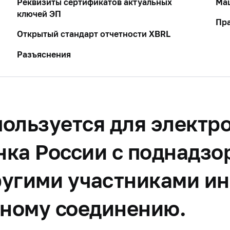
Реквизиты сертификатов актуальных
Ма
ключей ЭП
Пра
Открытый стандарт отчетности XBRL
Разъяснения
ользуется для электр
нка России с поднадз
ругими участниками и
ному соединению.