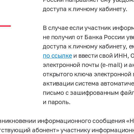
доступа к личному кабинету.
В случае если участник инфор
не получил от Банка России у
доступа к личному кабинету, 
по ссылке
и ввести свой ИНН,
электронной почты (e-mail) и 
открытого ключа электронной 
активации система автоматич
письмо с зашифрованным файл
и пароль.
зникновении информационного сообщения «Н
тствующий абонент» участнику информационн