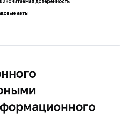
шиночитаемая доверенность
вовые акты
онного
орными
нформационного