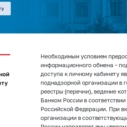
ту
Необходимым условием предос
информационного обмена – по
доступа к личному кабинету я
ной
поднадзорной организации в г
ету
реестры (перечни), ведение ко
Банком России в соответствии
Российской Федерации. При в
организации в соответствующи
России направляет ему уведом