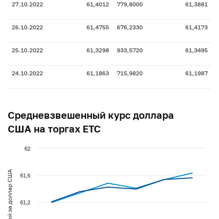
27.10.2022
61,4012
779,8000
61,3881
3
26.10.2022
61,4755
676,2330
61,4173
6
25.10.2022
61,3298
933,5720
61,3495
3
24.10.2022
61,1863
715,9820
61,1987
4
Средневзвешенный курс доллара
США на торгах ЕТС
62
рублей за доллар США
61,6
61,2