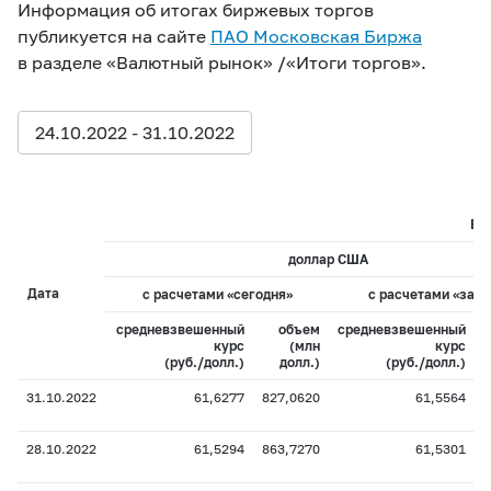
Информация об итогах биржевых торгов
публикуется на сайте
ПАО Московская Биржа
в разделе «Валютный рынок» /«Итоги торгов».
24.10.2022 - 31.10.2022
Ед
доллар США
Дата
с расчетами «сегодня»
с расчетами «завт
средневзвешенный
объем
средневзвешенный
курс
(млн
курс
(руб./долл.)
долл.)
(руб./долл.)
31.10.2022
61,6277
827,0620
61,5564
4
28.10.2022
61,5294
863,7270
61,5301
2