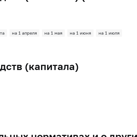
та
на 1 апреля
на 1 мая
на 1 июня
на 1 июля
дств (капитала)
ьных нормативах и о други