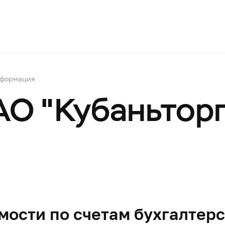
нформация
АО "Кубаньтор
ости по счетам бухгалтерс