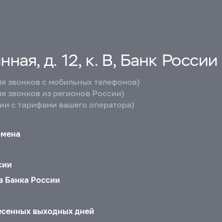
ная, д. 12, к. В, Банк России
ля звонков с мобильных телефонов)
ля звонков из регионов России)
вии с тарифами вашего оператора)
бмена
сии
в Банка России
есенных выходных дней