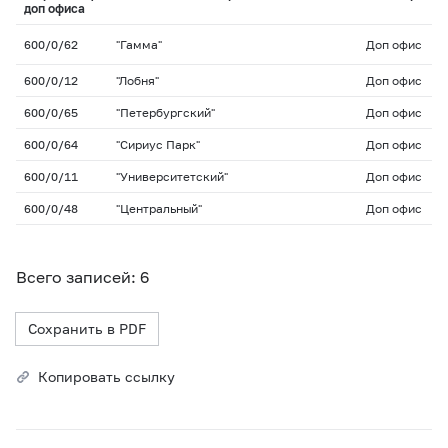
доп офиса
600/0/62
"Гамма"
Доп офис
600/0/12
"Лобня"
Доп офис
600/0/65
"Петербургский"
Доп офис
600/0/64
"Сириус Парк"
Доп офис
600/0/11
"Университетский"
Доп офис
600/0/48
"Центральный"
Доп офис
Всего записей: 6
Сохранить в PDF
Копировать ссылку