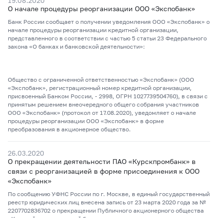
19.08.2020
О начале процедуры реорганизации ООО «Экспобанк»
Банк России сообщает о получении уведомления ООО «Экспобанк» о
начале процедуры реорганизации кредитной организации,
представленного в соответствии с частью 5 статьи 23 Федерального
закона «О банках и банковской деятельности»:
Общество с ограниченной ответственностью «Экспобанк» (ООО
«Экспобанк», регистрационный номер кредитной организации,
присвоенный Банком России, - 2998, ОГРН 1027739504760), в связи с
принятым решением внеочередного общего собрания участников
ООО «Экспобанк» (протокол от 17.08.2020), уведомляет о начале
процедуры реорганизации ООО «Экспобанк» в форме
преобразования в акционерное общество.
26.03.2020
О прекращении деятельности ПАО «Курскпромбанк» в
связи с реорганизацией в форме присоединения к ООО
«Экспобанк»
По сообщению УФНС России по г. Москве, в единый государственный
реестр юридических лиц внесена запись от 23 марта 2020 года за №
2207702836702 о прекращении Публичного акционерного общества