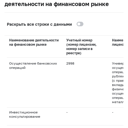
деятельности на финансовом рынке
Раскрыть все строки с данными
Наименование деятельности
Учетный номер
Наимено
на финансовом рынке
(номер лицензии,
лицензи
номер записи в
реестре)
Осуществление банковских
2998
Универса
операций
осуществ
операций
рублях и
(с право
вклады д
физическ
осуществ
операций
металла
Инвестиционное
-
-
консультирование