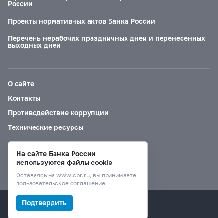
России
Проекты нормативных актов Банка России
Перечень нерабочих праздничных дней и перенесенных
выходных дней
О сайте
Контакты
Противодействие коррупции
Технические ресурсы
На сайте Банка России
Версия для слабовидящих
используются файлы cookie
Оставаясь на
www.cbr.ru
, вы принимаете
пользовательское соглашение
© Банк России, 2000–2026.
Подтвердить
Дизайн сайта —