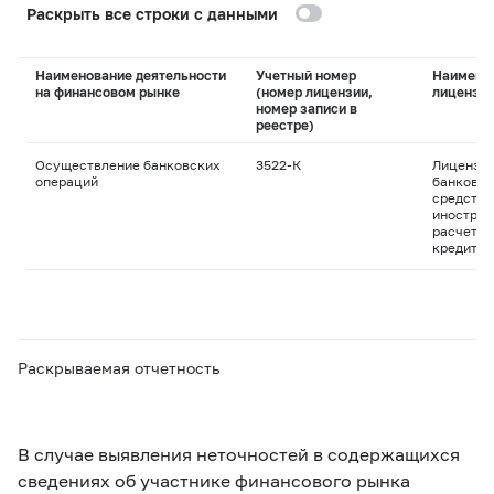
Раскрыть все строки с данными
Наименование деятельности
Учетный номер
Наимено
на финансовом рынке
(номер лицензии,
лицензи
номер записи в
реестре)
Осуществление банковских
3522-К
Лицензия
операций
банковск
средства
иностран
расчетны
кредитны
Раскрываемая отчетность
В случае выявления неточностей в содержащихся
сведениях об участнике финансового рынка