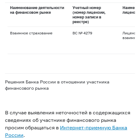
Наименование деятельности
Учетный номер
Наимено
на финансовом рынке
(номер лицензии,
лицензи
номер записи в
реестре)
Взаимное страхование
ВС № 4279
Лицензия
взаимног
Решения Банка России в отношении участника
финансового рынка
В случае выявления неточностей в содержащихся
сведениях об участнике финансового рынка
просим обращаться в
Интернет-приемную Банка
России
.