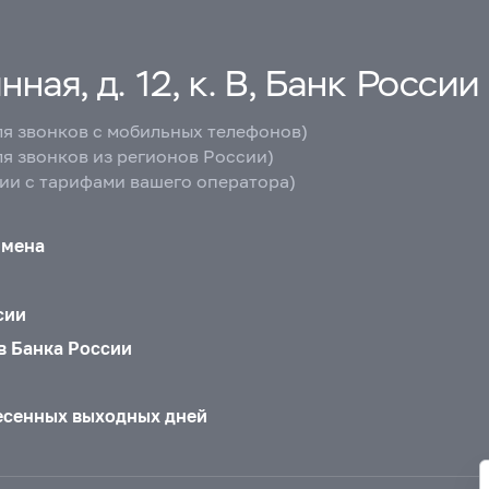
ная, д. 12, к. В, Банк России
ля звонков с мобильных телефонов)
ля звонков из регионов России)
вии с тарифами вашего оператора)
бмена
сии
в Банка России
есенных выходных дней