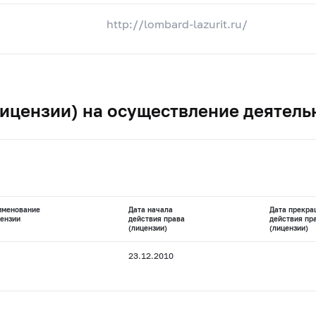
http://lombard-lazurit.ru/
ицензии) на осуществление деятель
именование
Дата начала
Дата прекра
ензии
действия права
действия пр
(лицензии)
(лицензии)
23.12.2010