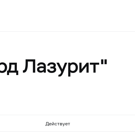
рд Лазурит"
Действует