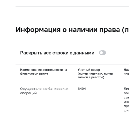
Информация о наличии права (л
Раскрыть все строки с данными
Наименование деятельности на
Учетный номер
На
финансовом рынке
(номер лицензии, номер
лиц
записи в реестре)
Осуществление банковских
3494
Ли
операций
ба
ср
ин
пр
фи