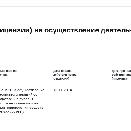
ицензии) на осуществление деятель
именование
Дата начала
Дата прекра
ензии
действия права
действия пр
(лицензии)
(лицензии)
цензия на осуществление
18.11.2014
нковских операций со
едствами в рублях и
остранной валюте (без
ава привлечения средств
зических лиц)