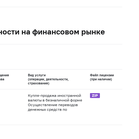
ности на финансовом рынке
щения
Вид услуги
Файл лицензии
ава
(операции, деятельности,
(при наличии)
страхования)
Купля-продажа иностранной
валюты в безналичной форме
Осуществление переводов
денежных средств по
поручению юридических лиц,
в том числе банков-
Открытие и ведение
корреспондентов, по их
банковских счетов
банковским счетам
юридических лиц
Привлечение денежных
средств юридических лиц во