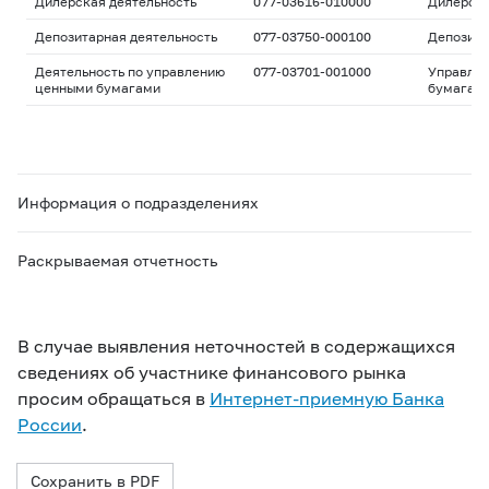
Дилерская деятельность
077-03616-010000
Дилерск
Депозитарная деятельность
077-03750-000100
Депозита
Деятельность по управлению
077-03701-001000
Управле
ценными бумагами
бумагам
Информация о подразделениях
Раскрываемая отчетность
В случае выявления неточностей в содержащихся
сведениях об участнике финансового рынка
просим обращаться в
Интернет-приемную Банка
России
.
Сохранить в PDF