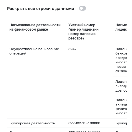
Раскрыть все строки с данными
Наименование деятельности
Учетный номер
Наимено
на финансовом рынке
(номер лицензии,
лицензи
номер записи в
реестре)
Осуществление банковских
3247
Лицензия
операций
банковск
средства
иностран
права пр
физическ
Лицензия
вклады и
драгоцен
Лицензия
вклады д
физическ
иностран
Брокерская деятельность
077-03515-100000
Брокерс