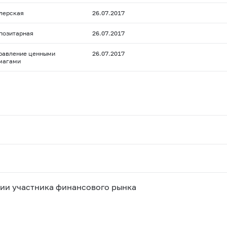
лерская
26.07.2017
позитарная
26.07.2017
равление ценными
26.07.2017
магами
ии участника финансового рынка