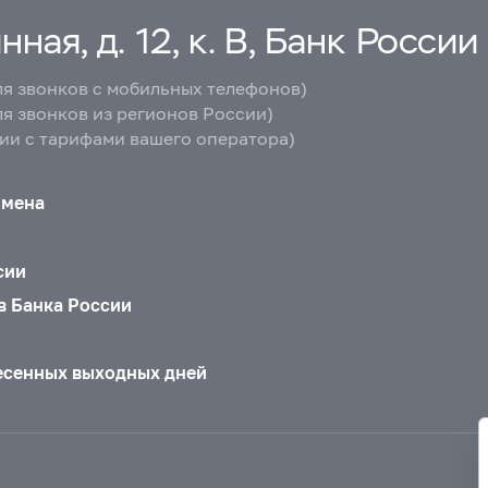
ная, д. 12, к. В, Банк России
ля звонков с мобильных телефонов)
ля звонков из регионов России)
вии с тарифами вашего оператора)
бмена
сии
в Банка России
есенных выходных дней