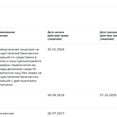
именование
Дата начала
Дата прекра
ензии
действия права
действия пр
(лицензии)
(лицензии)
иверсальная лицензия на
31.01.2024
уществление банковских
ераций со средствами в
блях и иностранной валюте
 правом привлечения во
лады денежных средств
зических лиц) без права на
уществление банковских
ераций с драгоценными
таллами
26.09.2019
27.10.2025
окерская
26.07.2017