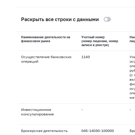
Раскрыть все строки с данными
Наименование деятельности на
Учетный номер
На
финансовом рынке
(номер лицензии, номер
лиц
записи в реестре)
Осуществление банковских
1143
Ун
операций
ос
оп
ру
(с
вк
фи
ос
оп
ме
Инвестиционное
-
-
консультирование
Брокерская деятельность
045-14030-100000
Бр