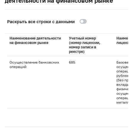
деятельности на финансовом рынке
Раскрыть все строки с данными
Наименование деятельности
Учетный номер
Наимено
на финансовом рынке
(номер лицензии,
лицензи
номер записи в
реестре)
Осуществление банковских
685
Базовая 
операций
осуществ
операций
рублях и
(без пра
вклады д
физическ
осуществ
операций
металла