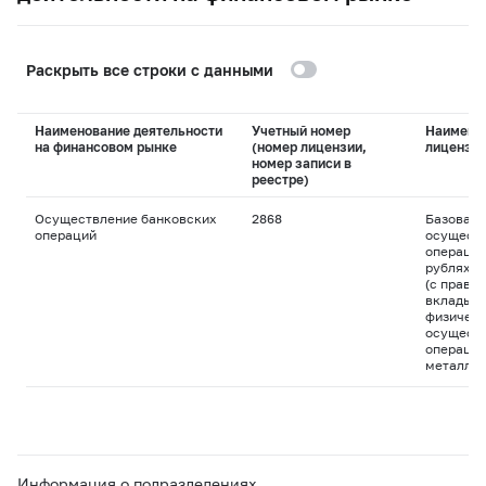
Раскрыть все строки с данными
Наименование деятельности
Учетный номер
Наимено
на финансовом рынке
(номер лицензии,
лицензи
номер записи в
реестре)
Осуществление банковских
2868
Базовая 
операций
осуществ
операций
рублях и
(с право
вклады д
физическ
осуществ
операций
металла
Информация о подразделениях