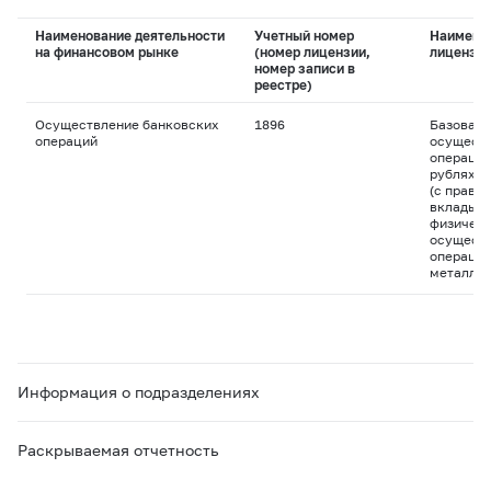
Наименование деятельности
Учетный номер
Наимено
на финансовом рынке
(номер лицензии,
лицензи
номер записи в
реестре)
Осуществление банковских
1896
Базовая 
операций
осуществ
операций
рублях и
(с право
вклады д
физическ
осуществ
операций
металла
Информация о подразделениях
Раскрываемая отчетность