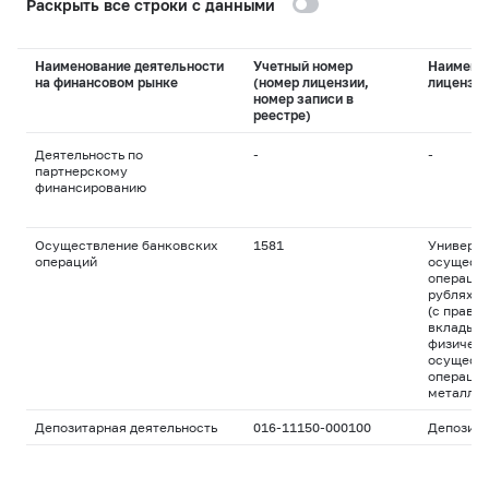
Раскрыть все строки с данными
Наименование деятельности
Учетный номер
Наимено
на финансовом рынке
(номер лицензии,
лицензи
номер записи в
реестре)
Деятельность по
-
-
партнерскому
финансированию
Осуществление банковских
1581
Универса
операций
осуществ
операций
рублях и
(с право
вклады д
физическ
осуществ
операций
металла
Депозитарная деятельность
016-11150-000100
Депозита