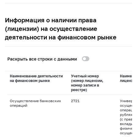
Информация о наличии права
(лицензии) на осуществление
деятельности на финансовом рынке
Раскрыть все строки с данными
Наименование деятельности
Учетный номер
Наимено
на финансовом рынке
(номер лицензии,
лицензи
номер записи в
реестре)
Осуществление банковских
2721
Универса
операций
осуществ
операций
рублях и
(с право
вклады д
физическ
осуществ