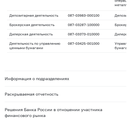
операций
металла
Депозитарная деятельность
087-03983-000100
Депозита
Брокерская деятельность
087-03287-100000
Брокерс
Дилерская деятельность
087-03373-010000
Дилерск
Деятельность по управлению
087-03425-001000
Управле
ценными бумагами
бумагам
Информация о подразделениях
Раскрываемая отчетность
Решения Банка России в отношении участника
финансового рынка