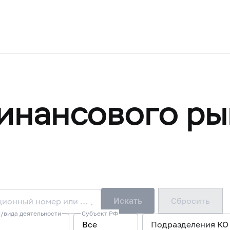
инансового ры
Искать
Сбросить
Наименование/ФИО, ОГРН или ИНН, регистрационный номер или лицензия/запись в реестре
/вида деятельности
Субъект РФ
Все
Подразделения КО