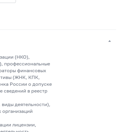
зации (НКО),
), профессиональные
ераторы финансовых
ативы (ЖНК, КПК,
анка России о допуске
е сведений в реестр
 виды деятельности),
х организаций
ации лицензии,
деятельность