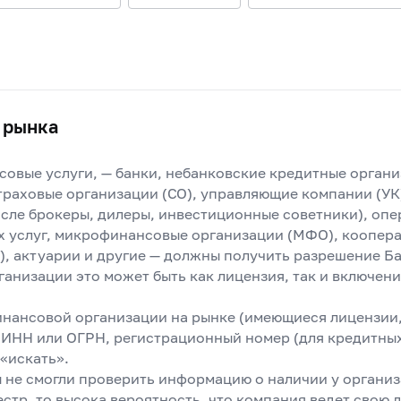
 рынка
овые услуги, — банки, небанковские кредитные органи
раховые организации (СО), управляющие компании (УК
числе брокеры, дилеры, инвестиционные советники), оп
х услуг, микрофинансовые организации (МФО), коопер
), актуарии и другие — должны получить разрешение Б
ганизации это может быть как лицензия, так и включени
инансовой организации на рынке (имеющиеся лицензии,
, ИНН или ОГРН, регистрационный номер (для кредитны
«искать».
ы не смогли проверить информацию о наличии у организ
стр, то высока вероятность, что компания ведет свою 