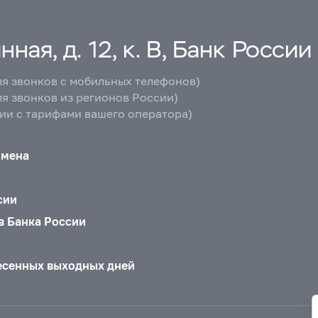
ная, д. 12, к. В, Банк России
ля звонков с мобильных телефонов)
ля звонков из регионов России)
вии с тарифами вашего оператора)
бмена
сии
в Банка России
есенных выходных дней