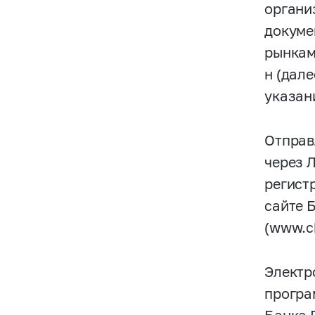
органи
докуме
рынкам
н (дал
указан
Отправ
через 
регист
сайте 
(www.cb
Электр
програ