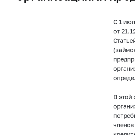
С 1 ию
от 21.1
Статье
(займо
предпр
органи
опреде
В этой
органи
потреб
членов
кредит