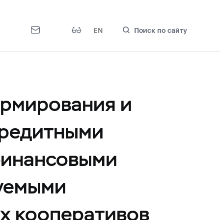
EN
Поиск по сайту
рмирования и
кредитными
финансовыми
руемыми
х кооперативов