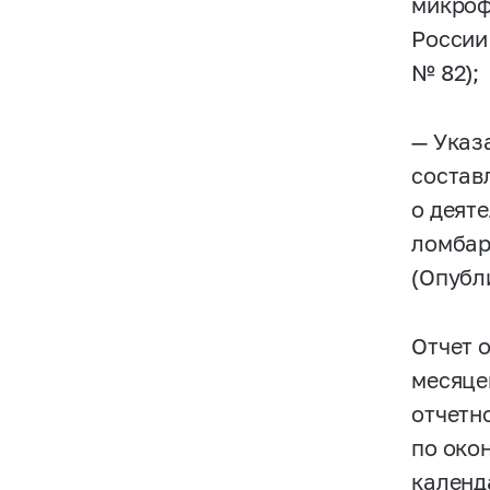
микроф
России
№ 82);
— Указ
состав
о деят
ломбар
(Опубл
Отчет 
месяце
отчетн
по око
календ