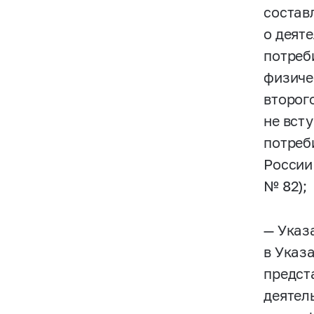
состав
о деят
потреб
физиче
второг
не вст
потреб
России
№ 82);
— Указ
в Указ
предст
деятел