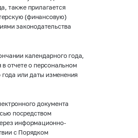
да, также прилагается
терскую (финансовую)
ниями законодательства
ончании календарного года,
 в отчете о персональном
о года или даты изменения
электронного документа
исью посредством
через информационно-
твии с Порядком