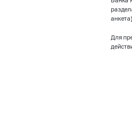
Банка 
раздел
анкета)
Для пр
действ