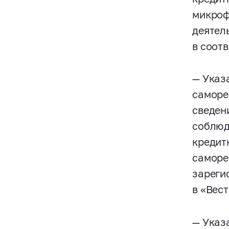
микроф
деятел
в соотв
— Указ
саморе
сведен
соблюд
кредит
саморе
зареги
в «Вес
— Указ