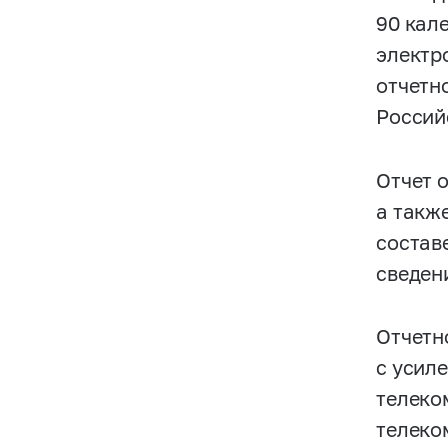
90 кал
электр
отчетн
Россий
Отчет 
а такж
состав
сведен
Отчетн
с усил
телеко
телеко