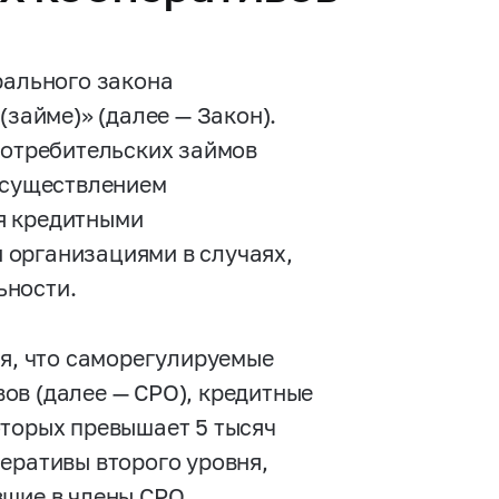
рального закона
(займе)» (далее — Закон).
потребительских займов
 осуществлением
я кредитными
 организациями в случаях,
ьности.
ия, что саморегулируемые
ов (далее — СРО), кредитные
оторых превышает 5 тысяч
еративы второго уровня,
вшие в члены СРО,