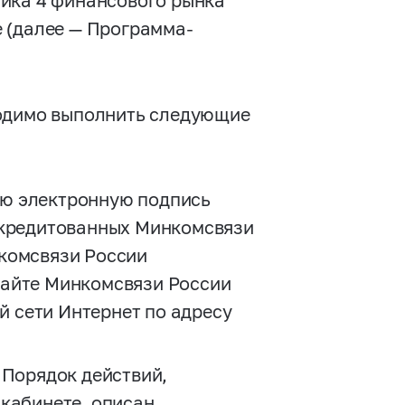
ника 4 финансового рынка
 (далее — Программа-
ходимо выполнить следующие
ю электронную подпись
ккредитованных Минкомсвязи
комсвязи России
сайте Минкомсвязи России
 сети Интернет по адресу
 Порядок действий,
кабинете, описан