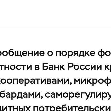
общение о порядке фо
тности в Банк России 
кооперативами, микро
мбардами, саморегули
дитных потребительски