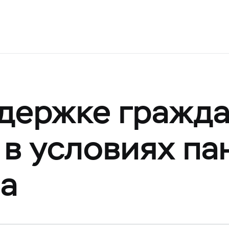
держке гражд
 в условиях п
а