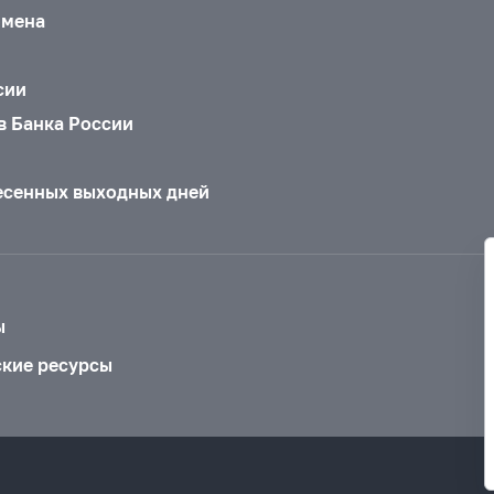
бмена
сии
в Банка России
есенных выходных дней
ы
ские ресурсы