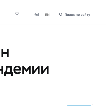
EN
Поиск по сайту
ан
андемии