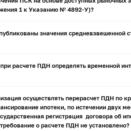
чения ПСК на основе доступных рыночных 
ожения 1 к Указанию №
4892-У)?
 опубликованы значения средневзвешенной с
 при расчете ПДН определять временной ин
низация осуществлять перерасчет ПДН по кр
ансирование ипотеки, по истечении двух ме
осударственная регистрация договора об ип
 требование о расчете ПДН не установлено?