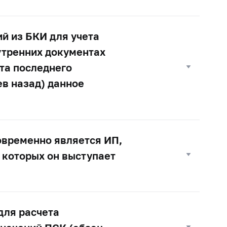
й из БКИ для учета
утренних документах
ата последнего
ев назад) данное
овременно является ИП,
 которых он выступает
для расчета