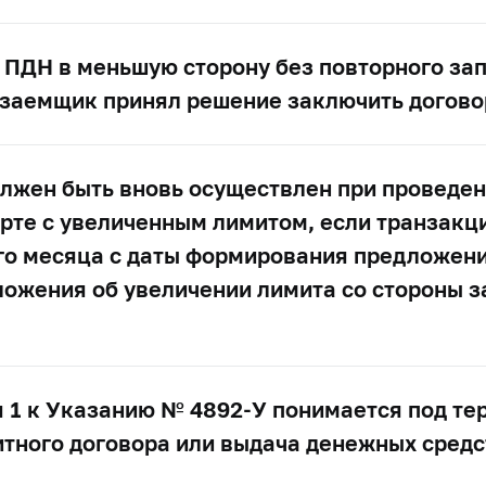
 ПДН в меньшую сторону без повторного за
 заемщик принял решение заключить догов
должен быть вновь осуществлен при проведе
арте с увеличенным лимитом, если транзакц
го месяца с даты формирования предложени
дложения об увеличении лимита со стороны 
я 1 к Указанию №
4892-У
понимается под те
итного договора или выдача денежных сред