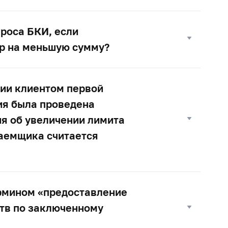
проса БКИ, если
ор на меньшую сумму?
нии клиентом первой
ия была проведена
я об увеличении лимита
заемщика считается
рмином «предоставление
ств по заключенному