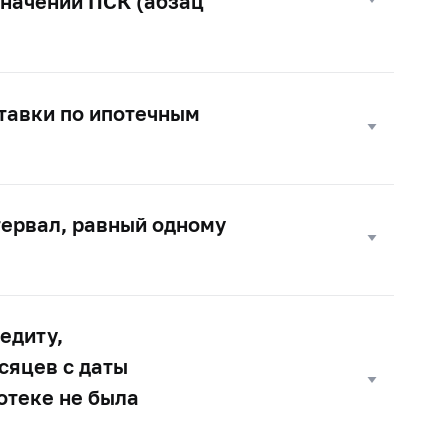
значений ПСК (абзац
тавки по ипотечным
тервал, равный одному
едиту,
сяцев с даты
отеке не была