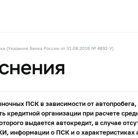
а (Указание Банка России от 31.08.2018 № 4892-У)
снения
ыночных ПСК в зависимости от автопробега
ать кредитной организации при расчете сре
которого выдается автокредит, в случае отс
КИ, информации о ПСК и о характеристиках