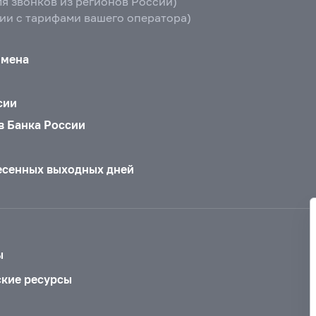
ля звонков из регионов России)
вии с тарифами вашего оператора)
бмена
сии
в Банка России
есенных выходных дней
ы
ские ресурсы