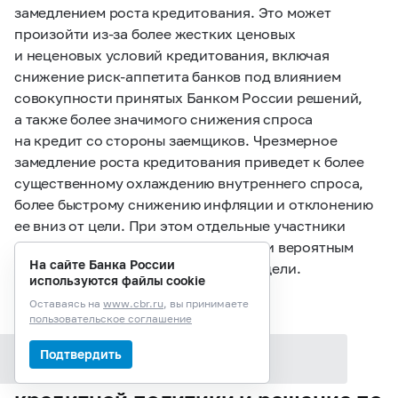
замедлением роста кредитования. Это может
произойти из‑за более жестких ценовых
и неценовых условий кредитования, включая
снижение риск-аппетита банков под влиянием
совокупности принятых Банком России решений,
а также более значимого снижения спроса
на кредит со стороны заемщиков. Чрезмерное
замедление роста кредитования приведет к более
существенному охлаждению внутреннего спроса,
более быстрому снижению инфляции и отклонению
ее вниз от цели. При этом отдельные участники
отметили, что не считают значимым и вероятным
На сайте Банка России
риск отклонения инфляции вниз от цели.
используются файлы cookie
Оставаясь на
www.cbr.ru
, вы принимаете
пользовательское соглашение
Выводы для денежно-
Подтвердить
Содержание раздела