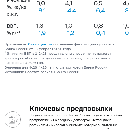
8,0
4,1
6,5
4,
%, кв/кв
8,1
4,4
6,4
3
с.к.г.
1,3
1,0
0,8
1,
ВВП,
1,9
1,2
0,4
0
1
% г/г
Примечание.
Синим цветом
обозначены факт и оценка/прогноз
Банка России от 13 февраля 2026 года.
1
Значения ВВП в 1-2к26 представлены справочно и отражают
траектории вблизи середины соответствующего прогнозного
диапазона на 2026 год.
Значения для 4к26–4к28 являются прогнозом Банка России.
Источники: Росстат, расчеты Банка России.
Ключевые предпосылки
Предпосылки в прогнозе Банка России представляют собой
предположения о средне- и долгосрочных трендах в
российской и мировой экономике, которые значительно