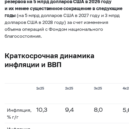
резервов на 5 млрд долларов США в 2026 году
и их менее существенное сокращение в следующие
годы
(на 5 млрд долларов США в 2027 году и 3 млрд
долларов США в 2028 году) за счет изменения
объема операций с Фондом национального
благосостояния.
Краткосрочная динамика
инфляции и ВВП
1к25
2к25
3к25
4к2
10,3
9,4
8,0
5,
Инфляция,
% г/г
Инфляция,