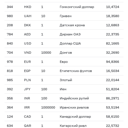
344
HKD
1
Гонконгский доллар
10,4724
980
UAH
10
Гривен
18,3580
208
DKK
1
Датская крона
12,6863
784
AED
1
Дирхам ОАЭ
22,3735
840
USD
1
Доллар США
82,1665
704
VND
10000
Донгов
32,2690
978
EUR
1
Евро
94,8366
818
EGP
10
Египетских фунтов
16,5034
985
PLN
1
Злотый
22,0144
392
JPY
100
Иен
51,8204
356
INR
100
Индийских рупий
86,2971
364
IRR
1000000
Иранских риалов
53,5194
124
CAD
1
Канадский доллар
58,6150
634
QAR
1
Катарский риал
22,5732