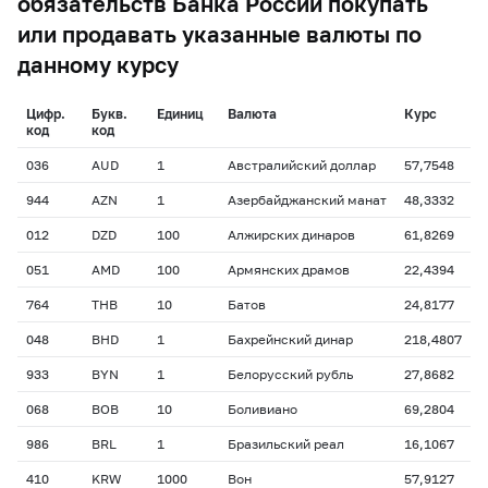
обязательств Банка России покупать
или продавать указанные валюты по
данному курсу
Цифр.
Букв.
Единиц
Валюта
Курс
код
код
036
AUD
1
Австралийский доллар
57,7548
944
AZN
1
Азербайджанский манат
48,3332
012
DZD
100
Алжирских динаров
61,8269
051
AMD
100
Армянских драмов
22,4394
764
THB
10
Батов
24,8177
048
BHD
1
Бахрейнский динар
218,4807
933
BYN
1
Белорусский рубль
27,8682
068
BOB
10
Боливиано
69,2804
986
BRL
1
Бразильский реал
16,1067
410
KRW
1000
Вон
57,9127