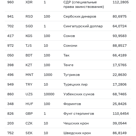
960
XDR
1
СДР (специальные
112,2805
права заимствования)
941
RSD
100
Сербских динаров
80,6975
702
SGD
1
Сингапурский доллар
64,0724
417
KGS
100
Сомов
93,9583
972
TJS
10
Сомони
88,8517
050
BDT
100
Так
66,4189
398
KZT
100
Тенге
17,5765
496
MNT
1000
Тугриков
22,8630
949
TRY
10
Турецких лир
17,2806
860
UZS
10000
Узбекских сумов
68,7465
348
HUF
100
Форинтов
25,8426
826
GBP
1
Фунт стерлингов
110,6454
203
CZK
10
Чешских крон
39,0544
752
SEK
10
Шведских крон
86,8149