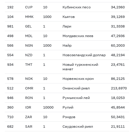
192
CUP
10
Кубинских песо
34,2360
104
MMK
1000
Кьятов
39,1269
981
GEL
1
Лари
31,3338
498
MDL
10
Молдавских леев
47,2936
566
NGN
1000
Найр
60,2003
554
NZD
1
Новозеландский доллар
48,2194
934
TMT
1
Новый туркменский
23,4761
манат
578
NOK
10
Норвежских крон
86,2125
512
OMR
1
Оманский риал
213,6970
946
RON
1
Румынский лей
18,0253
360
IDR
10000
Рупий
45,8544
710
ZAR
10
Рэндов
50,3431
682
SAR
1
Саудовский риял
21,9111